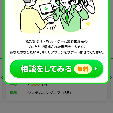
WEB業界に限らず、転職の際は履歴書・職務経歴書の作成が
必須です。また、クリエイター職ではポートフォリオが重要
なポイントになってきます。ポートフォリオとは、これまで
の制作実績をまとめたもので、選考の際の評価に大きな影響
を与えます。過去の制作物や実績を洗い出し、「自分の何を
アピールすれば良い評価が得られそうか？」ということを考
えたうえで、質の高いポートフォリオを作成しましょう。ポ
ートフォリオ作成のコツは後述しています。
バックエンドエンジニア【日本最大級の不動産情報サイ
トを運営】
900
年収
～
万円
職種
システムエンジニア（SE）