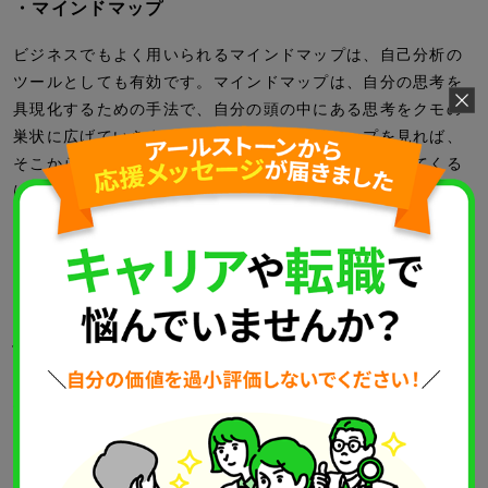
・マインドマップ
ビジネスでもよく用いられるマインドマップは、自己分析の
ツールとしても有効です。マインドマップは、自分の思考を
具現化するための手法で、自分の頭の中にある思考をクモの
巣状に広げていきます。完成したマインドマップを見れば、
そこから自分の価値観や行動原理などが浮かび上がってくる
はずです。
・ライフラインチャート
ライフラインチャートとは、自分の人生における出来事を振
り返り、当時の気持ちを可視化するものです。時系列で成功
体験や失敗経験を並べたうえ、それぞれの出来事に点数をつ
けてグラフ化します。自分は、何によってモチベーションが
上がるのか？（下がるのか？）を分析するのに効果的です。
・必要書類とポートフォリオの作成