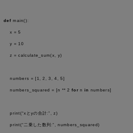
def
main():
x
=
5
y
=
10
z
=
calculate_sum(x, y)
numbers
=
[
1
,
2
,
3
,
4
,
5
]
numbers_squared
=
[n
**
2
for
n
in
numbers]
print(
“xとyの合計:”
, z)
print(
“二乗した数列:”
, numbers_squared)