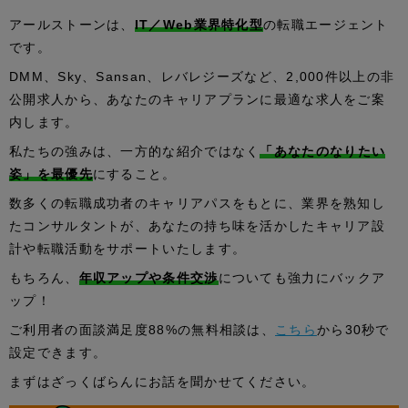
アールストーンは、
IT／Web業界特化型
の転職エージェント
です。
DMM、Sky、Sansan、レバレジーズなど、2,000件以上の非
公開求人から、あなたのキャリアプランに最適な求人をご案
内します。
私たちの強みは、一方的な紹介ではなく
「あなたのなりたい
姿」を最優先
にすること。
数多くの転職成功者のキャリアパスをもとに、業界を熟知し
たコンサルタントが、あなたの持ち味を活かしたキャリア設
計や転職活動をサポートいたします。
もちろん、
年収アップや条件交渉
についても強力にバックア
ップ！
ご利用者の面談満足度88%の無料相談は、
こちら
から30秒で
設定できます。
まずはざっくばらんにお話を聞かせてください。