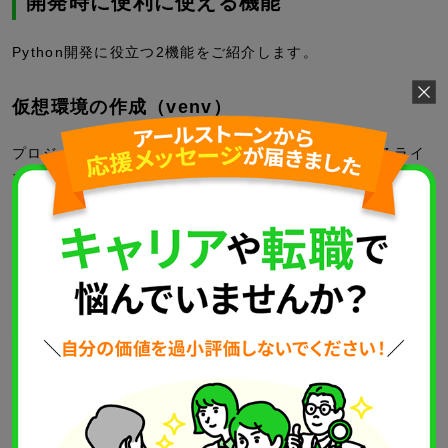
開発時に便利に使える機能
Python開発に役立つ2機能をご紹介します。
仮想環境の作成（venv）
プロジェクトごとに独立した仮想環境を作ると、異なるライ
ブラリのバージョン（例：PyTorch 1.8と2.0）が共存できま
す。
コマンドパレットを開き、