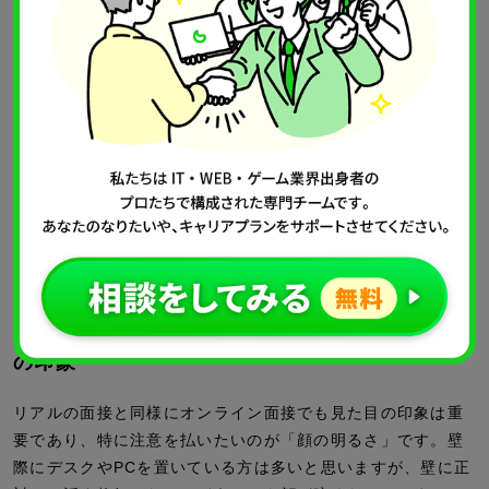
オンライン面接では、カメラではなく画面に映る相手の顔を
見て話すため、基本的に相手と目が合うことがありません。
それ自体は仕方のないことですが、印象を良くするためには
折を見てカメラに目線をやり、相手と目を合わせる配慮も大
切です。
常に視線が外れていると、面接官に「カンペを見ながら話し
ているのではないか」と思われてしまう可能性があります。
そう思われないためにも、適宜カメラを意識しながら話しま
しょう。
・ゲーム業界のオンライン面接対策05：見た目
の印象
リアルの面接と同様にオンライン面接でも見た目の印象は重
要であり、特に注意を払いたいのが「顔の明るさ」です。壁
際にデスクやPCを置いている方は多いと思いますが、壁に正