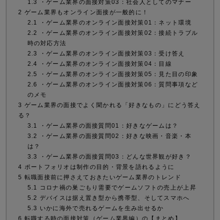
1.3
・ゲーム業界の面接対策03：社会人としてのマナー
2
ゲーム業界もオンライン面接が一般的に！
2.1
・ゲーム業界のオンライン面接対策01：ネット環境
2.2
・ゲーム業界のオンライン面接対策02：接続トラブル
時の対応方法
2.3
・ゲーム業界のオンライン面接対策03：受け答え
2.4
・ゲーム業界のオンライン面接対策04：目線
2.5
・ゲーム業界のオンライン面接対策05：見た目の印象
2.6
・ゲーム業界のオンライン面接対策06：質問事項など
のメモ
3
ゲーム業界の面接でよく聞かれる「好きなもの」にどう答え
る？
3.1
・ゲーム業界の面接質問01：好きなゲームは？
3.2
・ゲーム業界の面接質問02：好きな映画・音楽・本
は？
3.3
・ゲーム業界の面接質問03：どんな世界観が好き？
4
ポートフォリオは制作の目的・背景を語れるように
5
転職面接前に押さえておきたいゲーム業界のトレンド
5.1
コロナ禍の巣ごもり需要でゲームソフトの売上が上昇
5.2
デバイスは据え置き型から携帯型、そしてスマホへ
5.3
いかに海外で売れるゲームを生み出せるか
6
転職する時の面接対策（ゲーム業界編）の【まとめ】