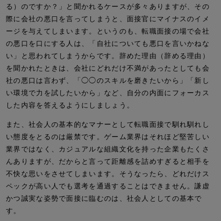
る）のですか？」と聞かれるケースが多々ありますが、その
際に会社の悪口を言ってしまうと、面接官にマイナスのイメ
ージを与えてしまいます。というのも、転職面接の場で会社
の悪口を口にする人は、「自社についても悪口を言いかねな
い」と思われてしまうからです。辞めた理由（辞める理由）
を聞かれたときは、会社にどれだけ不満があったとしても会
社の悪口は言わず、「◯◯のスキルを磨きたいから」「新し
い環境で力を試したいから」など、自分の内面にフォーカス
した内容を答えるようにしましょう。
また、社会人の基本的なマナーとして転職面接で馴れ馴れし
い態度をとるのは厳禁です。ゲーム業界はそれほど堅苦しい
業界ではなく、カジュアルな組織文化を持った企業もたくさ
んありますが、だからと言って距離感を詰めすぎると相手を
不快な思いをさせてしまいます。そうなったら、どれだけス
ペックが高い人でも選考を通過することはできません。謙虚
かつ誠実な姿勢で面接に臨むのは、社会人としての基本で
す。