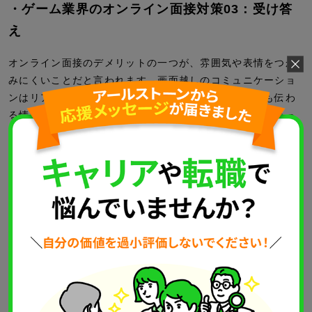
・ゲーム業界のオンライン面接対策03：受け答
え
オンライン面接のデメリットの一つが、雰囲気や表情をつか
みにくいことだと言われます。画面越しのコミュニケーショ
ンはリアルに対面しているときに比べると、どうしても伝わ
る情報量が少なくなります。そのため、「（相手に）伝わっ
ているのか分からない」「（相手が）聞いているのか不安に
なる」といった意見も聞かれます。
そのため、オンライン面接ではリアルな面接のときより、分
かりやすい受け答えを心がけましょう。具体的には、うなず
いたり相づちを入れたり、表情を変化させたりして少し大き
めのリアクションをとるようにします。また、話し手と聞き
手がスムーズに入れ替われるよう、「以上です」と言って話
し終えることも大切です。
・ゲーム業界のオンライン面接対策04：目線