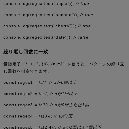
console
.
log
(regex
.
test
(
“apple”
))
;
// true
console
.
log
(regex
.
test
(
“banana”
))
;
// true
console
.
log
(regex
.
test
(
“cherry”
))
;
// true
console
.
log
(regex
.
test
(
“date”
))
;
// false
繰り返し回数に一致
量指定子（
*
,
+
,
?
,
{n}
,
{n,m}
）を使うと、パターンの繰り返
し回数を指定できます。
const
regex1
=
/a
*
/
;
// aが0回以上
const
regex2
=
/a
+
/
;
// aが1回以上
const
regex3
=
/a
?
/
;
// aが0回または1回
const
regex4
=
/a
{3}
/
;
// aが3回
const
regex5
=
/a
{2,4}
/
;
// aが2回以上4回以下