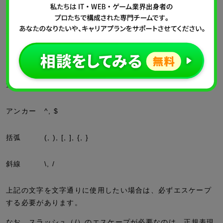
介します。
種別
特殊文字の例
文字クラス
.
量指定子
*
,
+
,
?
アンカー
^
,
$
括弧
(
,
)
,
[
,
]
,
{
,
}
斜線
\
,
/
上記の文字を文字通りに使用したい場合は、必ずエスケープ
する必要があります。
なお、スラッシュ（
/
）のエスケープが必要なのは、正規表現