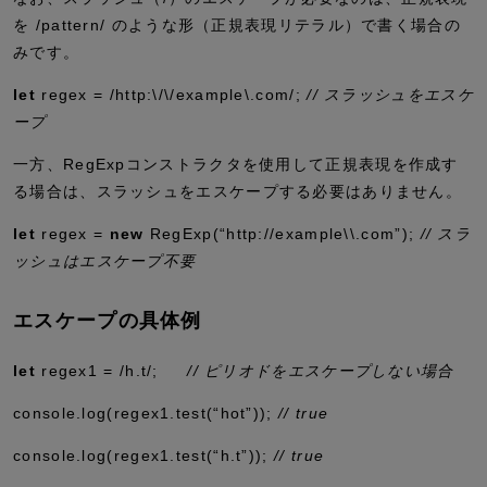
を
/pattern/
のような形（正規表現リテラル）で書く場合の
みです。
let
regex
=
/http:
\/\/
example
\.
com/
;
// スラッシュをエスケ
ープ
一方、
RegExp
コンストラクタを使用して正規表現を作成す
る場合は、スラッシュをエスケープする必要はありません。
let
regex
=
new
RegExp(
“http://example\\.com”
)
;
// スラ
ッシュはエスケープ不要
エスケープの具体例
let
regex1
=
/h.t/
;
// ピリオドをエスケープしない場合
console
.
log
(regex1
.
test
(
“hot”
))
;
// true
console
.
log
(regex1
.
test
(
“h.t”
))
;
// true