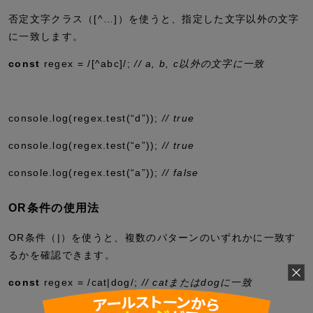
否定文字クラス（
[^…]
）を使うと、指定した文字以外の文字
に一致します。
const
regex
=
/
[^abc]
/
;
// a, b, c以外の文字に一致
console
.
log
(regex
.
test
(
“d”
))
;
// true
console
.
log
(regex
.
test
(
“e”
))
;
// true
console
.
log
(regex
.
test
(
“a”
))
;
// false
OR条件の使用法
OR条件（
|
）を使うと、複数のパターンのいずれかに一致す
るかを確認できます。
const
regex
=
/cat
|
dog/
;
// catまたはdogに一致