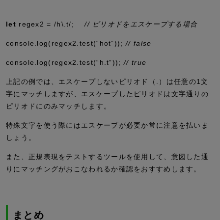
let
regex2
=
/h
\.
t/
;
// ピリオドをエスケープする場合
console
.
log
(regex2
.
test
(
“hot”
))
;
// false
console
.
log
(regex2
.
test
(
“h.t”
))
;
// true
上記の例では、エスケープしないピリオド（
.
）は任意の1文
字にマッチしますが、エスケープしたピリオドは文字通りの
ピリオドにのみマッチします。
特殊文字を使う際にはエスケープが必要か常に注意を払いま
しょう。
また、正規表現をテストするツールを使用して、意図した通
りにマッチングがおこなわれるか確認をおすすめします。
まとめ