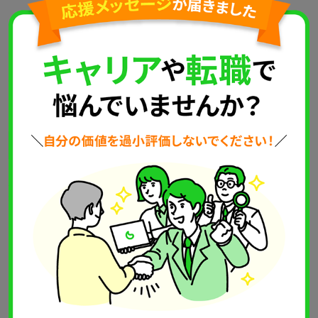
console
.
log
(regex
.
test
(
“I have a cat”
))
;
// true
console
.
log
(regex
.
test
(
“I have a dog”
))
;
// true
console
.
log
(regex
.
test
(
“I have a bird”
))
;
// false
正規表現の「エスケープ」とは？
正規表現では、ピリオド（
.
）やアスタリスク（
*
）などの文
字に特別な意味があるため、これらの文字を文字通りに使い
たい場合は、特別な意味を外すため、エスケープ記法が必要
になります。
エスケープの方法は簡単で、特殊文字の前にバックスラッシ
ュ（
\
）を付けるだけです。
以下に、エスケープが必要な代表的な特殊文字をいくつか紹