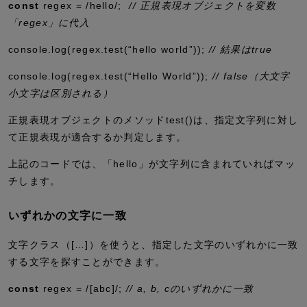
const
regex
=
/hello/
;
// 正規表現オブジェクトを変数
「regex」に代入
console
.
log
(regex
.
test
(
“hello world”
))
;
// 結果はtrue
console
.
log
(regex
.
test
(
“Hello World”
))
;
// false（大文字
小文字は区別される）
正規表現オブジェクトのメソッド
test()
は、指定文字列に対し
て正規表現が適合するか判定します。
上記のコードでは、「hello」が文字列に含まれていればマッ
チします。
いずれかの文字に一致
文字クラス（
[…]
）を使うと、指定した文字のいずれかに一致
する文字を探すことができます。
const
regex
=
/
[abc]
/
;
// a, b, cのいずれかに一致