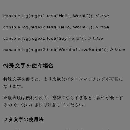
console
.
log
(regex1
.
test
(
“Hello, World!”
))
;
// true
console
.
log
(regex2
.
test
(
“Hello, World!”
))
;
// true
console
.
log
(regex1
.
test
(
“Say Hello”
))
;
// false
console
.
log
(regex2
.
test
(
“World of JavaScript”
))
;
// false
特殊文字を使う場合
特殊文字を使うと、より柔軟なパターンマッチングが可能に
なります。
正規表現は便利な反面、複雑になりすぎると可読性が低下す
るので、使いすぎには注意してください。
メタ文字の使用法