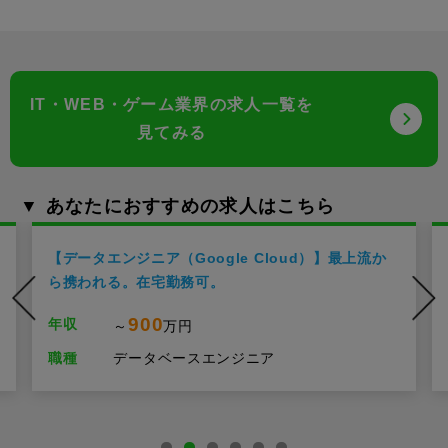
IT・WEB・ゲーム業界の求人一覧を
見てみる
▼ あなたにおすすめの求人はこちら
gle Cloud）】最上流か
【生成AIエンジニア】仕様駆
可。
ダンアプリケーションを…
850
年収
～
万円
エンジニア
職種
その他エンジニア