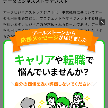
データビジネスストラテジスト
データビジネスストラテジストは、事業戦略に基づいてデー
タ活用戦略を立案し、プロジェクトをマネジメントする役割
を担います。ビジネス力が求められるロールであり、データ
を活用して新規事業を創出したり、現場業務を改善したりす
るのが期待されます。
例えば、マーケティングデータを活用した新サービスの企画
や、生産データの分析による工程改善などが考えられます。
ビジネス戦略とデータ分析のスキルを組み合わせて、企業の
意思決定を支援できます。
ビジネス戦略とデータ分析のスキルを組み合わせて、企業の
意思決定を支援したいと考えるデータサイエンティストにお
すすめのキャリアパスです。
データサイエンスプロフェッショナル