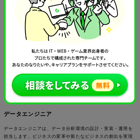
データサイエンスプロフェッショナルは、データの処理・解
析を担当し、結果から知見を導き出す役割を担います。機械
学習やディープラーニングなどの専門知識が求められるロー
ルです。
具体的には、大量のデータから有用な情報を抽出するための
モデル構築や、予測精度の高い分析モデルの開発などが期待
されます。
また、現場部門でのデータ活用の仕組みづくりや、エンドユ
ーザーへの教育・サポートもおこないます。新技術の動向を
把握し、自社での活用可能性を検証するなども期待されま
す。データサイエンスの専門性を生かしながら、組織全体で
のデータ活用を推進する役割を担います。
データエンジニア
データエンジニアは、データ分析環境の設計・実装・運用を
担当します。ビジネスの変革や新たなビジネスの創出を実現