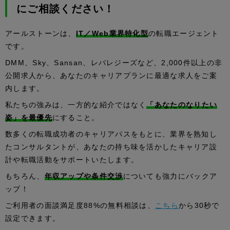
にご相談ください！
アールストーンは、
IT／Web業界特化型
の転職エージェント
です。
DMM、Sky、Sansan、レバレジーズなど、2,000件以上の非
公開求人から、あなたのキャリアプランに最適な求人をご案
内します。
私たちの強みは、一方的な紹介ではなく
「あなたのなりたい
姿」を最優先
にすること。
数多くの転職成功者のキャリアパスをもとに、業界を熟知し
たコンサルタントが、あなたの持ち味を活かしたキャリア設
計や転職活動をサポートいたします。
もちろん、
年収アップや条件交渉
についても強力にバックア
ップ！
ご利用者の面談満足度88%の無料相談は、
こちら
から30秒で
設定できます。