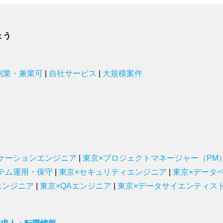
ょう
副業・兼業可
|
自社サービス
|
大規模案件
ケーションエンジニア
|
東京×プロジェクトマネージャー（PM
テム運用・保守
|
東京×セキュリティエンジニア
|
東京×データ
エンジニア
|
東京×QAエンジニア
|
東京×データサイエンティス