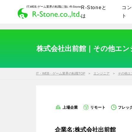
IT,WEB,ゲーム業界の転職に強いR-Stone
R-Stoneと
コ
は
ト
株式会社出前館｜その他エンジ
IT・WEB・ゲーム業界の転職TOP
エンジニア
その他エ
上場企業
リモート
フレッ
企業名:株式会社出前館