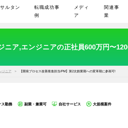
ンサルタン
転職成功事
メディ
関連事
例
ア
業
ニア,エンジニアの正社員600万円〜12
ンジニア
【開発プロセス改善推進担当/PM】第2次創業期への変革期に参画可!
クス勤務
副業・兼業可
自社サービス
大規模案件