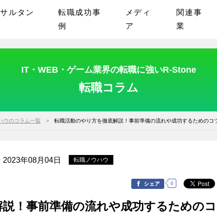
ンサルタン
転職成功事
メディ
関連事
例
ア
業
IT・WEB・ゲーム業界の転職に強いR-Stone
転職コラム
ハウのコラム一覧
転職活動のやり方を徹底解説！事前準備の流れや成功するためのコ
：
2023年08月04日
転職ノウハウ
0
シェア
解説！事前準備の流れや成功するためのコ