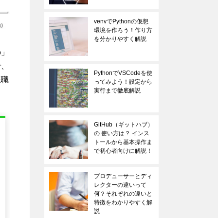
venvでPythonの仮想
環境を作ろう！作り方
を分かりやすく解説
の」
で、
PythonでVSCodeを使
転職
ってみよう！設定から
実行まで徹底解説
GitHub（ギットハブ）
の 使い方は？ インス
SaaS事業
【プロダクト
トールから基本操作ま
（Securate）の戦略遂
ィングマネー
で初心者向けに解説！
行責任者候補 （電通総
ー/PMM】30
プロデューサーとディ
研）
ユーザーを誇
レクターの違いって
何？それぞれの違いと
1,400
1,200
年収
年収
～
万円
～
特徴をわかりやすく解
説