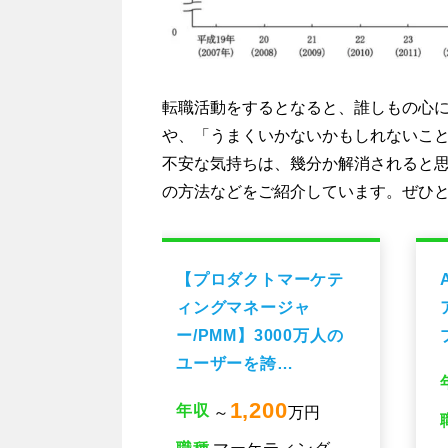
転職活動をするとなると、誰しもの心
や、「うまくいかないかもしれないこ
不安な気持ちは、幾分か解消されると
の方法などをご紹介しています。ぜひ
トマーケテ
AI・機械学習エンジニ
ージャ
ア（フルリモート/東証
3000万人の
プライム上場企業）
誇…
2,000
年収
～
万円
200
万円
職種
システムエンジニ