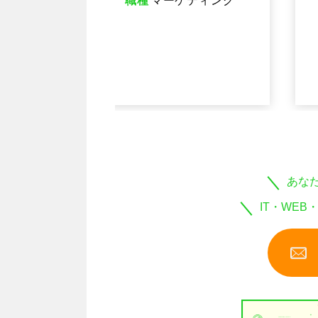
ケティング
ア（SE）,エンジ
ニア
あな
IT・WEB