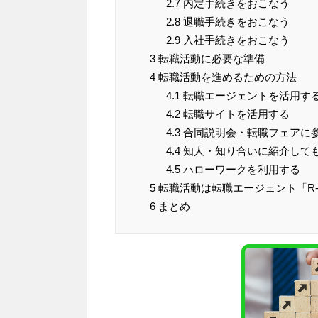
2.7
内定手続きをおこなう
2.8
退職手続きをおこなう
2.9
入社手続きをおこなう
3
転職活動に必要な準備
4
転職活動を進めるための方法
4.1
転職エージェントを活用す
4.2
転職サイトを活用する
4.3
合同説明会・転職フェアに
4.4
知人・知り合いに紹介して
4.5
ハローワークを利用する
5
転職活動は転職エージェント「R-S
6
まとめ