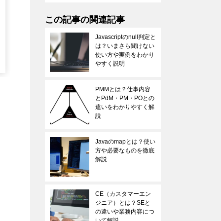
職種
プロジェクトマネ
職種
マーケテ
ージャー
この記事の関連記事
（PM）・プロジ
Javascriptのnull判定と
ェクトリーダー
は？いまさら聞けない
使い方や実例をわかり
（PL）
やすく説明
PMMとは？仕事内容
とPdM・PM・POとの
違いをわかりやすく解
説
Javaのmapとは？使い
方や必要なものを徹底
解説
CE（カスタマーエン
ジニア）とは？SEと
の違いや業務内容につ
いて解説