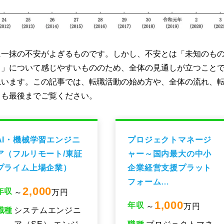
に一抹の不安がよぎるものです。しかし、不安とは「未知のも
と」について感じやすいもののため、全体の見通しが立つこと
思います。この記事では、転職活動の始め方や、全体の流れ、
とも最後までご覧ください。
プロジェクトマネージ
データプラットフォー
ャー～国内最大の中小
ムエンジニア（日本全
企業経営支援プラット
国からフルリモート勤
フォーム…
務可）
1,000
790
年収
年収
～
万円
～
万円