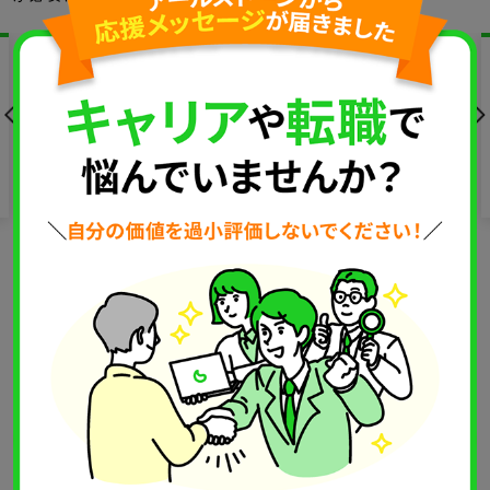
【ITコンサルタント（シニアコンサルタント・マネージ
ャー候補）】<成長…
1,300
年収
～
万円
職種
ITコンサルタント・PMO・プリセールス
あなたに合った仕事が必ず見つかる！
IT・WEB・ゲーム業界の案件が3,000件以上！！
無料転職相談へのお申し込み