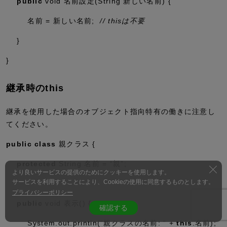
public
void
名前設定(String 新しい名前) {
名前 = 新しい名前;
// thisは不要
}
}
継承時のthis
継承を使用した場合のオブジェクト指向特有の働きに注意し
てください。
public
class
親クラス {
protected
String 名前 =
“親”
;
より良いサービスの提供のためにクッキーを使用します。
サービスを利用することにより、Cookieの使用に同意するものとします。
プライバシーポリシー
public
void
表示() {
確認する
System.
out
.
println
(
“親クラスの名前: “
+
this
.名前);