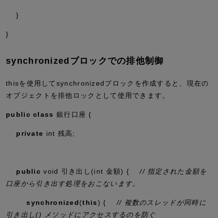
}
}
synchronizedブロックでの排他制御
thisを使用してsynchronizedブロックを作成すると、現在の
オブジェクトを排他ロックとして使用できます。
public
class
銀行口座 {
private
int
残高;
public
void
引き出し(
int
金額) {
// 指定された金額を
口座から引き出す処理をおこないます。
synchronized
(
this
) {
// 複数のスレッドが同時に
引き出し() メソッドにアクセスするのを防ぐ