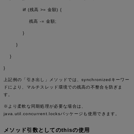
if
(残高 >= 金額) {
残高 -= 金額;
}
}
}
}
上記例の「引き出し」メソッドでは、synchronizedキーワー
ドにより、マルチスレッド環境での残高の不整合を防ぎま
す。
※より柔軟な同期処理が必要な場合は、
java.util.concurrent.locksパッケージも使用できます。
メソッド引数としてのthisの使用