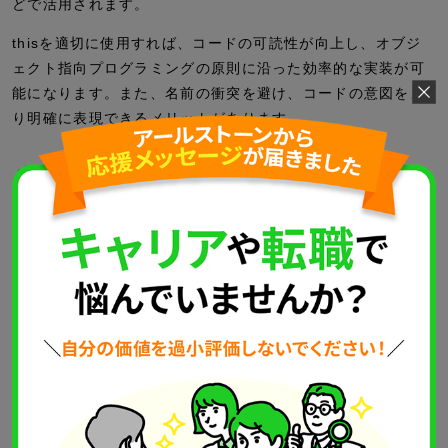
どで活用されます。
thisを適切に使用すれば、コードの可読性が向上し、オブジ
ェクト指向プログラミングの原則に沿った効率的な実装が可
能になります。また、名前の衝突を避け、コードの意図をよ
り明確に表現できるメリットがあります。
メンバ変数とローカル変数の使い方
thisキーワードは、メンバ変数とローカル変数の名前が同じ
場合に、両者を区別するために使用します。メソッドやコン
ストラクタ内で、thisを使ってメンバ変数を明示的に指定す
れば、ローカル変数との混同を避けられます。
public
class
人間 {
private
String 名前;