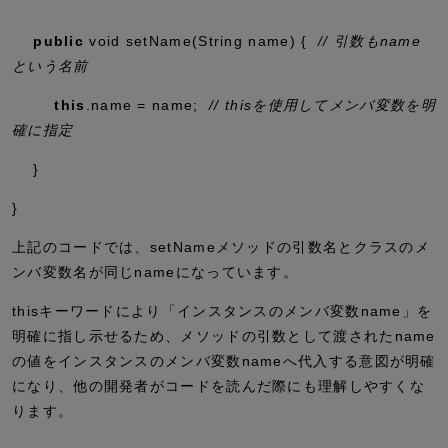
public
void
setName
(String name) {
// 引数もname
という名前
this
.
name
= name;
// thisを使用してメンバ変数を明
確に指定
}
}
上記のコードでは、
setName
メソッドの引数名とクラスのメ
ンバ変数名が同じ
name
になっています。
thisキーワードにより「インスタンスのメンバ変数
name
」を
明確に指し示せるため、メソッドの引数として渡された
name
の値をインスタンスのメンバ変数
name
へ代入する意図が明確
になり、他の開発者がコードを読んだ際にも理解しやすくな
ります。