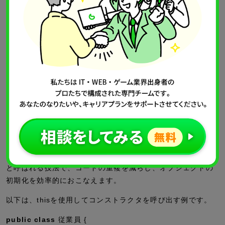
public
void
名前設定(String 名前) {
this
.名前 = 名前;
// thisを使用してメンバ変数を指定
}
}
上記コード例では、メソッドの引数名とメンバ変数名が同じ
「名前」ですが、thisを使用すると明確に区別できます。
コンストラクタを呼び出すときの使い方
thisキーワードは、同じクラス内の別のコンストラクタを呼
び出すためにも使用されます。コンストラクタチェイニング
と呼ばれる技法で、コードの重複を減らし、オブジェクトの
初期化を効率的におこなえます。
以下は、thisを使用してコンストラクタを呼び出す例です。
public
class
従業員 {