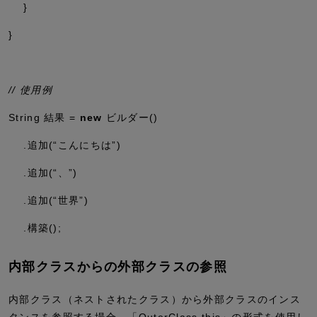
}
}
// 使用例
String 結果 =
new
ビルダー()
.追加(
“こんにちは”
)
.追加(
“、”
)
.追加(
“世界”
)
.構築();
内部クラスからの外部クラスの参照
内部クラス（ネストされたクラス）から外部クラスのインス
タンスを参照する場合、「OuterClass.this」の形式を使用し