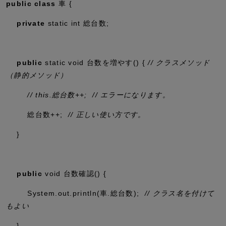
public
class
車 {
private
static
int
総台数;
public
static
void
台数を増やす() {
// クラスメソッド
（静的メソッド）
// this.総台数++; // エラーになります。
総台数++;
// 正しい使い方です。
}
public
void
台数確認() {
System.
out
.
println
(車.総台数);
// クラス名を付けて
もよい
}