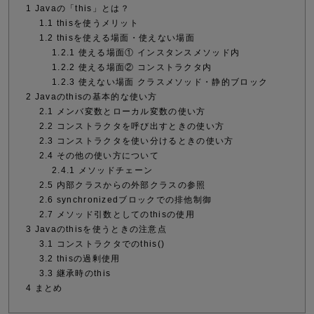
1
Javaの「this」とは？
1.1
thisを使うメリット
1.2
thisを使える場面・使えない場面
1.2.1
使える場面① インスタンスメソッド内
1.2.2
使える場面② コンストラクタ内
1.2.3
使えない場面 クラスメソッド・静的ブロック
2
Javaのthisの基本的な使い方
2.1
メンバ変数とローカル変数の使い方
2.2
コンストラクタを呼び出すときの使い方
2.3
コンストラクタを使い分けるときの使い方
2.4
その他の使い方について
2.4.1
メソッドチェーン
2.5
内部クラスからの外部クラスの参照
2.6
synchronizedブロックでの排他制御
2.7
メソッド引数としてのthisの使用
3
Javaのthisを使うときの注意点
3.1
コンストラクタでのthis()
3.2
thisの過剰使用
3.3
継承時のthis
4
まとめ