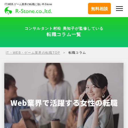
IT,WEB,ゲーム業界の転職に強いR-Stone
無料相談
コンサルタント村松 美知子が監修している
転職コラム一覧
IT・WEB・ゲーム業界の転職TOP
転職コラム