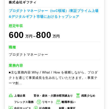
株式会社ギフティ
プロダクトマネージャー（toC領域）/東証プライム上場
&デジタルギフト市場におけるトップシェア
想定年収
600
800
万円～
万円
職種
プロダクトマネージャー
業務内容
■主な業務内容:Why / What / How を横断しながら、プロダ
クトを通じて事業成長を生み出していただきます。- 事業テ
ーマ創…
上場企業
育休・産休・介護休暇実績あり
残業少なめ
フレックス勤務
リモート
離職率低い
自社サービス
社内開発
副業・兼業可