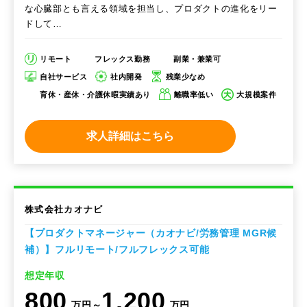
な心臓部とも言える領域を担当し、プロダクトの進化をリー
ドして…
リモート
フレックス勤務
副業・兼業可
自社サービス
社内開発
残業少なめ
育休・産休・介護休暇実績あり
離職率低い
大規模案件
求人詳細はこちら
株式会社カオナビ
【プロダクトマネージャー（カオナビ/労務管理 MGR候
補）】フルリモート/フルフレックス可能
想定年収
800
1,200
万円～
万円