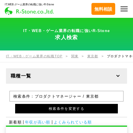
IT,WEB,ゲーム業界の転職に強いR-Stone
無料相談
IT・WEB・ゲーム業界の転職に強いR-Stone
求人検索
IT・WEB・ゲーム業界の転職TOP
関東
東京都
プロダクトマネ
職種一覧
検索条件：
プロダクトマネージャー / 東京都
検索条件を変更する
新着順
年収が高い順
よくみられている順