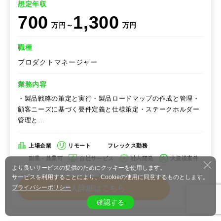
想定年収
700
1,300
万円～
万円
職種
プロダクトマネージャー
業務内容
・製品戦略の策定と実行・製品ロードマップの作成と管理・
顧客ニーズに基づく要件定義と仕様策定・ステークホルダー
管理と…
上場企業
リモート
フレックス勤務
副業・兼業可
自社サービス
社内開発
大規模案件
より良いサービスの提供のためにクッキーを使用します。
サービスを利用することにより、Cookieの使用に同意するものとします。
プライバシーポリシー
求人詳細はこちら
確認する