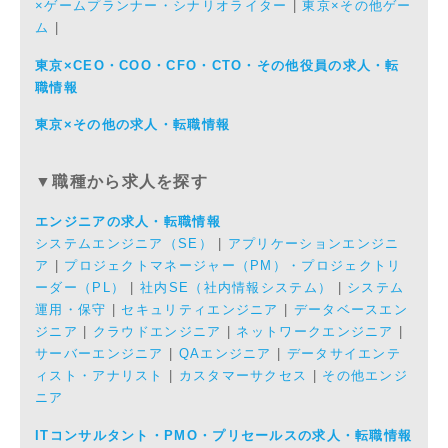
×ゲームプランナー・シナリオライター
|
東京×その他ゲー
ム
|
東京×CEO・COO・CFO・CTO・その他役員の求人・転
職情報
東京×その他の求人・転職情報
▼職種から求人を探す
エンジニアの求人・転職情報
システムエンジニア（SE）
|
アプリケーションエンジニ
ア
|
プロジェクトマネージャー（PM）・プロジェクトリ
ーダー（PL）
|
社内SE（社内情報システム）
|
システム
運用・保守
|
セキュリティエンジニア
|
データベースエン
ジニア
|
クラウドエンジニア
|
ネットワークエンジニア
|
サーバーエンジニア
|
QAエンジニア
|
データサイエンテ
ィスト・アナリスト
|
カスタマーサクセス
|
その他エンジ
ニア
ITコンサルタント・PMO・プリセールスの求人・転職情報