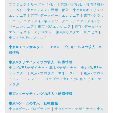
プロジェクトリーダー（PL）
|
東京×社内SE（社内情報シ
ステム）
|
東京×システム運用・保守
|
東京×セキュリティ
エンジニア
|
東京×データベースエンジニア
|
東京×クラウ
ドエンジニア
|
東京×ネットワークエンジニア
|
東京×サー
バーエンジニア
|
東京×QAエンジニア
|
東京×データサイ
エンティスト・アナリスト
|
東京×カスタマーサクセス
|
東京×その他エンジニア
東京×ITコンサルタント・PMO・プリセールスの求人・転
職情報
東京×クリエイティブの求人・転職情報
東京×WEBデザイナー・UI/UXデザイナー
|
東京×WEBデ
ィレクター
|
東京×プロダクトマネージャー
|
東京×フロン
トエンドエンジニア・コーダー
|
東京×その他クリエイテ
ィブ系
東京×マーケティングの求人・転職情報
東京×ゲームの求人・転職情報
東京×ゲームプログラマー
|
東京×ゲームデザイナー
|
東京