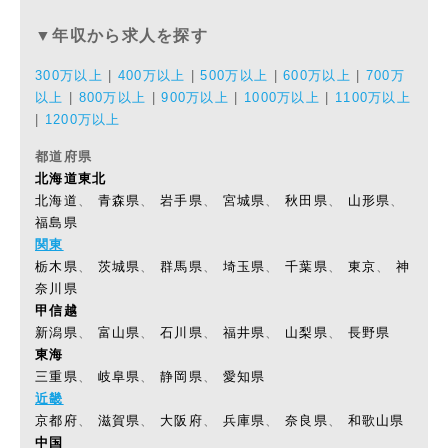
▼年収から求人を探す
300万以上
|
400万以上
|
500万以上
|
600万以上
|
700万
以上
|
800万以上
|
900万以上
|
1000万以上
|
1100万以上
|
1200万以上
都道府県
北海道東北
北海道
、
青森県
、
岩手県
、
宮城県
、
秋田県
、
山形県
、
福島県
関東
栃木県
、
茨城県
、
群馬県
、
埼玉県
、
千葉県
、
東京
、
神
奈川県
甲信越
新潟県
、
富山県
、
石川県
、
福井県
、
山梨県
、
長野県
東海
三重県
、
岐阜県
、
静岡県
、
愛知県
近畿
京都府
、
滋賀県
、
大阪府
、
兵庫県
、
奈良県
、
和歌山県
中国