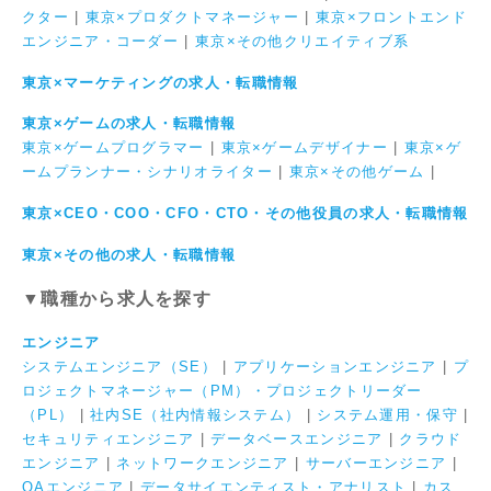
クター
|
東京×プロダクトマネージャー
|
東京×フロントエンド
エンジニア・コーダー
|
東京×その他クリエイティブ系
東京×マーケティングの求人・転職情報
東京×ゲームの求人・転職情報
東京×ゲームプログラマー
|
東京×ゲームデザイナー
|
東京×ゲ
ームプランナー・シナリオライター
|
東京×その他ゲーム
|
東京×CEO・COO・CFO・CTO・その他役員の求人・転職情報
東京×その他の求人・転職情報
▼職種から求人を探す
エンジニア
システムエンジニア（SE）
|
アプリケーションエンジニア
|
プ
ロジェクトマネージャー（PM）・プロジェクトリーダー
（PL）
|
社内SE（社内情報システム）
|
システム運用・保守
|
セキュリティエンジニア
|
データベースエンジニア
|
クラウド
エンジニア
|
ネットワークエンジニア
|
サーバーエンジニア
|
QAエンジニア
|
データサイエンティスト・アナリスト
|
カス