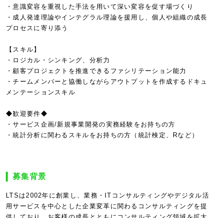
・意識変容を重視した手法を用いて深い変容を促す場づくり
・成人発達理論やインテグラル理論を援用し、個人や組織の成長
プロセスに寄り添う
【スキル】
・ロジカル・シンキング、分析力
・顧客プロジェクトを推進できるファシリテーション能力
・チームメンバーと協働しながらアウトプットを作成するドキュ
メンテーションスキル
◆歓迎要件◆
・サービス企画/新規事業開発の実務経験をお持ちの方
・統計分析に関わるスキルをお持ちの方（統計検定、Rなど）
募集背景
LTSは2002年に創業し、業務・ITコンサルティングやデジタル活
用サービスを中心とした企業変革に関わるコンサルティングを提
供しており、お客様の成長とともにコンサルティング領域を拡大