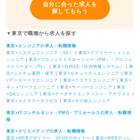
自分に合った求人を
探してもらう
▼東京で職種から求人を探す
東京×エンジニアの求人・転職情報
東京×システムエンジニア（SE）
|
東京×アプリケーションエ
ンジニア
|
東京×プロジェクトマネージャー（PM）・プロジェ
クトリーダー（PL）
|
東京×社内SE（社内情報システム）
|
東
京×システム運用・保守
|
東京×セキュリティエンジニア
|
東京
×データベースエンジニア
|
東京×クラウドエンジニア
|
東京×
ネットワークエンジニア
|
東京×サーバーエンジニア
|
東京
×QAエンジニア
|
東京×データサイエンティスト・アナリスト
|
東京×カスタマーサクセス
|
東京×その他エンジニア
東京×ITコンサルタント・PMO・プリセールスの求人・転職情
報
東京×クリエイティブの求人・転職情報
東京×WEBデザイナー・UI/UXデザイナー
|
東京×WEBディレ