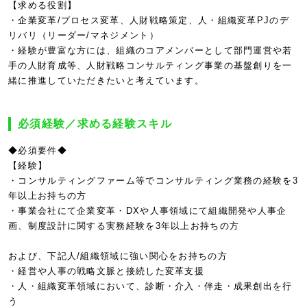
【求める役割】
・企業変革/プロセス変革、人財戦略策定、人・組織変革PJのデ
リバリ（リーダー/マネジメント）
・経験が豊富な方には、組織のコアメンバーとして部門運営や若
手の人財育成等、人財戦略コンサルティング事業の基盤創りを一
緒に推進していただきたいと考えています。
必須経験／求める経験スキル
◆必須要件◆
【経験】
・コンサルティングファーム等でコンサルティング業務の経験を3
年以上お持ちの方
・事業会社にて企業変革・DXや人事領域にて組織開発や人事企
画、制度設計に関する実務経験を3年以上お持ちの方
および、下記人/組織領域に強い関心をお持ちの方
・経営や人事の戦略文脈と接続した変革支援
・人・組織変革領域において、診断・介入・伴走・成果創出を行
う