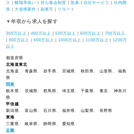
ス
|
離職率低い
|
持ち株会制度
|
急募
|
自社サービス
|
社内開
発
|
大規模案件
|
副業可
|
リモート
▼年収から求人を探す
300万以上
|
400万以上
|
500万以上
|
600万以上
|
700万以上
|
800万以上
|
900万以上
|
1000万以上
|
1100万以上
|
1200万
以上
都道府県
北海道東北
北海道
、
青森県
、
岩手県
、
宮城県
、
秋田県
、
山形県
、
福島
県
関東
栃木県
、
茨城県
、
群馬県
、
埼玉県
、
千葉県
、
東京
、
神奈川
県
甲信越
新潟県
、
富山県
、
石川県
、
福井県
、
山梨県
、
長野県
東海
三重県
、
岐阜県
、
静岡県
、
愛知県
近畿