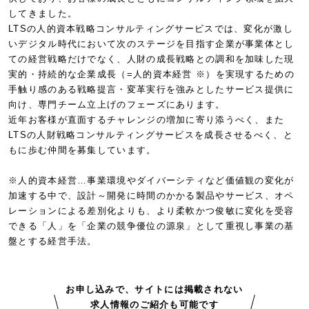
してきました。
LTSの人的資本戦略コンサルティングサービスでは、変化が激し
いデジタル時代において次のステージを目指す企業が事業体とし
ての経営戦略だけでなく、人財の成長戦略との調和を加味した現
実的・持続的な企業成長（=人的資本経営 ※）を実現するための
手触り感のある戦略提言・変革実行を強みとしたサービス提供に
向け、専門チーム立上げのフェーズにあります。
近年お客様が直面するチャレンジの増加に寄り添うべく、また
LTSの人財戦略コンサルティングサービスを成長させるべく、と
もに歩む仲間を募集しています。
※人的資本経営…事業環境やダイバーシティなど価値観の変化が
加速する中で、設計～開発に時間のかかる製品やサービス、オペ
レーションによる差別化よりも、より柔軟かつ俊敏に変化を受容
できる「人」を「企業の競争優位の源泉」として重視し事業の基
盤とする経営手法。
お申し込みで、サイトには掲載されない
求人情報のご紹介も可能です