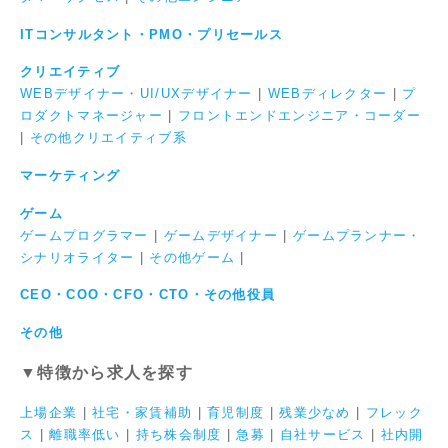
ITコンサルタント・PMO・プリセールス
クリエイティブ
WEBデザイナー・UI/UXデザイナー
|
WEBディレクター
|
プ
ロダクトマネージャー
|
フロントエンドエンジニア・コーダー
|
その他クリエイティブ系
マーケティング
ゲーム
ゲームプログラマー
|
ゲームデザイナー
|
ゲームプランナー・
シナリオライター
|
その他ゲーム
|
CEO・COO・CFO・CTO・その他役員
その他
▼特徴から求人を探す
上場企業
|
社宅・家賃補助
|
育児制度
|
残業少なめ
|
フレック
ス
|
離職率低い
|
持ち株会制度
|
急募
|
自社サービス
|
社内開