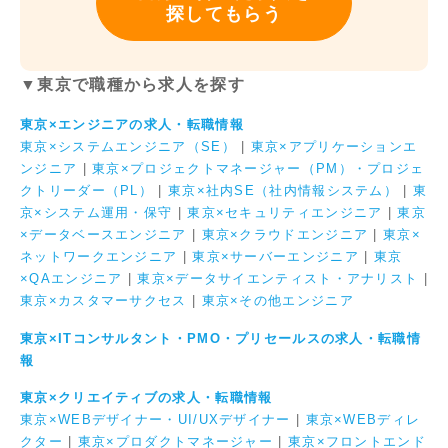
探してもらう
▼東京で職種から求人を探す
東京×エンジニアの求人・転職情報
東京×システムエンジニア（SE）
|
東京×アプリケーションエ
ンジニア
|
東京×プロジェクトマネージャー（PM）・プロジェ
クトリーダー（PL）
|
東京×社内SE（社内情報システム）
|
東
京×システム運用・保守
|
東京×セキュリティエンジニア
|
東京
×データベースエンジニア
|
東京×クラウドエンジニア
|
東京×
ネットワークエンジニア
|
東京×サーバーエンジニア
|
東京
×QAエンジニア
|
東京×データサイエンティスト・アナリスト
|
東京×カスタマーサクセス
|
東京×その他エンジニア
東京×ITコンサルタント・PMO・プリセールスの求人・転職情
報
東京×クリエイティブの求人・転職情報
東京×WEBデザイナー・UI/UXデザイナー
|
東京×WEBディレ
クター
|
東京×プロダクトマネージャー
|
東京×フロントエンド