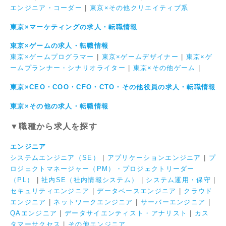
エンジニア・コーダー
|
東京×その他クリエイティブ系
東京×マーケティングの求人・転職情報
東京×ゲームの求人・転職情報
東京×ゲームプログラマー
|
東京×ゲームデザイナー
|
東京×ゲ
ームプランナー・シナリオライター
|
東京×その他ゲーム
|
東京×CEO・COO・CFO・CTO・その他役員の求人・転職情報
東京×その他の求人・転職情報
▼職種から求人を探す
エンジニア
システムエンジニア（SE）
|
アプリケーションエンジニア
|
プ
ロジェクトマネージャー（PM）・プロジェクトリーダー
（PL）
|
社内SE（社内情報システム）
|
システム運用・保守
|
セキュリティエンジニア
|
データベースエンジニア
|
クラウド
エンジニア
|
ネットワークエンジニア
|
サーバーエンジニア
|
QAエンジニア
|
データサイエンティスト・アナリスト
|
カス
タマーサクセス
|
その他エンジニア