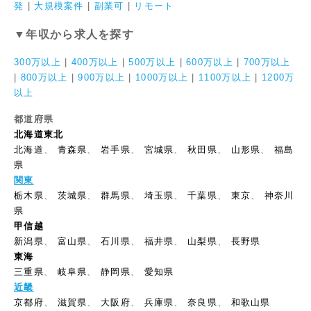
発
|
大規模案件
|
副業可
|
リモート
▼年収から求人を探す
300万以上
|
400万以上
|
500万以上
|
600万以上
|
700万以上
|
800万以上
|
900万以上
|
1000万以上
|
1100万以上
|
1200万
以上
都道府県
北海道東北
北海道
、
青森県
、
岩手県
、
宮城県
、
秋田県
、
山形県
、
福島
県
関東
栃木県
、
茨城県
、
群馬県
、
埼玉県
、
千葉県
、
東京
、
神奈川
県
甲信越
新潟県
、
富山県
、
石川県
、
福井県
、
山梨県
、
長野県
東海
三重県
、
岐阜県
、
静岡県
、
愛知県
近畿
京都府
、
滋賀県
、
大阪府
、
兵庫県
、
奈良県
、
和歌山県