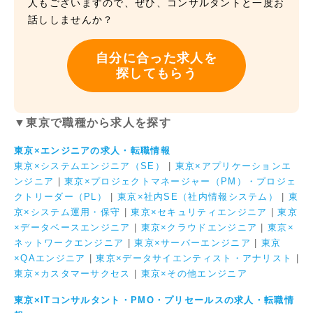
人もございますので、ぜひ、コンサルタントと一度お
話ししませんか？
自分に合った求人を
探してもらう
▼東京で職種から求人を探す
東京×エンジニアの求人・転職情報
東京×システムエンジニア（SE）
|
東京×アプリケーションエ
ンジニア
|
東京×プロジェクトマネージャー（PM）・プロジェ
クトリーダー（PL）
|
東京×社内SE（社内情報システム）
|
東
京×システム運用・保守
|
東京×セキュリティエンジニア
|
東京
×データベースエンジニア
|
東京×クラウドエンジニア
|
東京×
ネットワークエンジニア
|
東京×サーバーエンジニア
|
東京
×QAエンジニア
|
東京×データサイエンティスト・アナリスト
|
東京×カスタマーサクセス
|
東京×その他エンジニア
東京×ITコンサルタント・PMO・プリセールスの求人・転職情