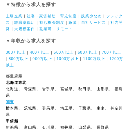
▼特徴から求人を探す
上場企業
|
社宅・家賃補助
|
育児制度
|
残業少なめ
|
フレック
ス
|
離職率低い
|
持ち株会制度
|
急募
|
自社サービス
|
社内開
発
|
大規模案件
|
副業可
|
リモート
▼年収から求人を探す
300万以上
|
400万以上
|
500万以上
|
600万以上
|
700万以上
|
800万以上
|
900万以上
|
1000万以上
|
1100万以上
|
1200万
以上
都道府県
北海道東北
北海道
、
青森県
、
岩手県
、
宮城県
、
秋田県
、
山形県
、
福島
県
関東
栃木県
、
茨城県
、
群馬県
、
埼玉県
、
千葉県
、
東京
、
神奈川
県
甲信越
新潟県
、
富山県
、
石川県
、
福井県
、
山梨県
、
長野県