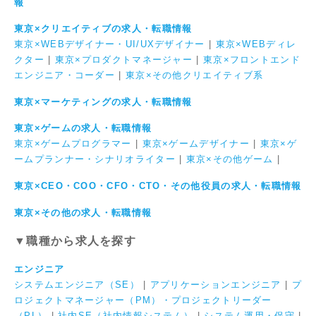
報
東京×クリエイティブの求人・転職情報
東京×WEBデザイナー・UI/UXデザイナー
|
東京×WEBディレ
クター
|
東京×プロダクトマネージャー
|
東京×フロントエンド
エンジニア・コーダー
|
東京×その他クリエイティブ系
東京×マーケティングの求人・転職情報
東京×ゲームの求人・転職情報
東京×ゲームプログラマー
|
東京×ゲームデザイナー
|
東京×ゲ
ームプランナー・シナリオライター
|
東京×その他ゲーム
|
東京×CEO・COO・CFO・CTO・その他役員の求人・転職情報
東京×その他の求人・転職情報
▼職種から求人を探す
エンジニア
システムエンジニア（SE）
|
アプリケーションエンジニア
|
プ
ロジェクトマネージャー（PM）・プロジェクトリーダー
（PL）
|
社内SE（社内情報システム）
|
システム運用・保守
|