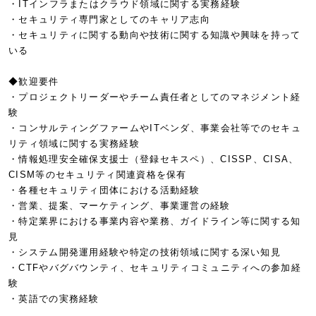
・ITインフラまたはクラウド領域に関する実務経験
・セキュリティ専門家としてのキャリア志向
・セキュリティに関する動向や技術に関する知識や興味を持って
いる
◆歓迎要件
・プロジェクトリーダーやチーム責任者としてのマネジメント経
験
・コンサルティングファームやITベンダ、事業会社等でのセキュ
リティ領域に関する実務経験
・情報処理安全確保支援士（登録セキスペ）、CISSP、CISA、
CISM等のセキュリティ関連資格を保有
・各種セキュリティ団体における活動経験
・営業、提案、マーケティング、事業運営の経験
・特定業界における事業内容や業務、ガイドライン等に関する知
見
・システム開発運用経験や特定の技術領域に関する深い知見
・CTFやバグバウンティ、セキュリティコミュニティへの参加経
験
・英語での実務経験