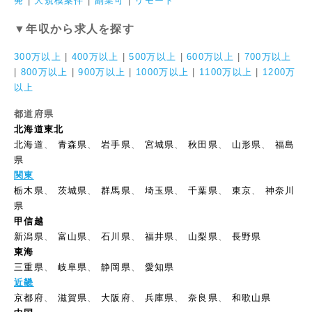
発
|
大規模案件
|
副業可
|
リモート
▼年収から求人を探す
300万以上
|
400万以上
|
500万以上
|
600万以上
|
700万以上
|
800万以上
|
900万以上
|
1000万以上
|
1100万以上
|
1200万
以上
都道府県
北海道東北
北海道
、
青森県
、
岩手県
、
宮城県
、
秋田県
、
山形県
、
福島
県
関東
栃木県
、
茨城県
、
群馬県
、
埼玉県
、
千葉県
、
東京
、
神奈川
県
甲信越
新潟県
、
富山県
、
石川県
、
福井県
、
山梨県
、
長野県
東海
三重県
、
岐阜県
、
静岡県
、
愛知県
近畿
京都府
、
滋賀県
、
大阪府
、
兵庫県
、
奈良県
、
和歌山県