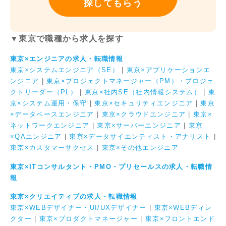
探してもらう
▼東京で職種から求人を探す
東京×エンジニアの求人・転職情報
東京×システムエンジニア（SE）
|
東京×アプリケーションエ
ンジニア
|
東京×プロジェクトマネージャー（PM）・プロジェ
クトリーダー（PL）
|
東京×社内SE（社内情報システム）
|
東
京×システム運用・保守
|
東京×セキュリティエンジニア
|
東京
×データベースエンジニア
|
東京×クラウドエンジニア
|
東京×
ネットワークエンジニア
|
東京×サーバーエンジニア
|
東京
×QAエンジニア
|
東京×データサイエンティスト・アナリスト
|
東京×カスタマーサクセス
|
東京×その他エンジニア
東京×ITコンサルタント・PMO・プリセールスの求人・転職情
報
東京×クリエイティブの求人・転職情報
東京×WEBデザイナー・UI/UXデザイナー
|
東京×WEBディレ
クター
|
東京×プロダクトマネージャー
|
東京×フロントエンド