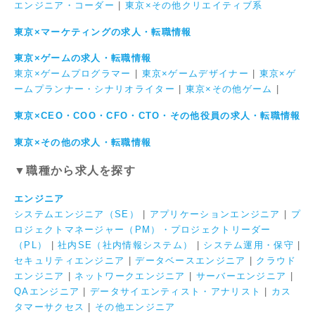
エンジニア・コーダー
|
東京×その他クリエイティブ系
東京×マーケティングの求人・転職情報
東京×ゲームの求人・転職情報
東京×ゲームプログラマー
|
東京×ゲームデザイナー
|
東京×ゲ
ームプランナー・シナリオライター
|
東京×その他ゲーム
|
東京×CEO・COO・CFO・CTO・その他役員の求人・転職情報
東京×その他の求人・転職情報
▼職種から求人を探す
エンジニア
システムエンジニア（SE）
|
アプリケーションエンジニア
|
プ
ロジェクトマネージャー（PM）・プロジェクトリーダー
（PL）
|
社内SE（社内情報システム）
|
システム運用・保守
|
セキュリティエンジニア
|
データベースエンジニア
|
クラウド
エンジニア
|
ネットワークエンジニア
|
サーバーエンジニア
|
QAエンジニア
|
データサイエンティスト・アナリスト
|
カス
タマーサクセス
|
その他エンジニア