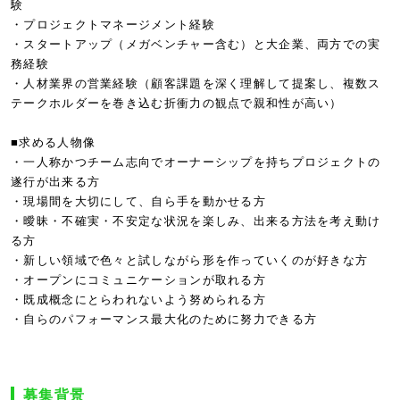
験
・プロジェクトマネージメント経験
・スタートアップ（メガベンチャー含む）と大企業、両方での実
務経験
・人材業界の営業経験（顧客課題を深く理解して提案し、複数ス
テークホルダーを巻き込む折衝力の観点で親和性が高い）
■求める人物像
・一人称かつチーム志向でオーナーシップを持ちプロジェクトの
遂行が出来る方
・現場間を大切にして、自ら手を動かせる方
・曖昧・不確実・不安定な状況を楽しみ、出来る方法を考え動け
る方
・新しい領域で色々と試しながら形を作っていくのが好きな方
・オープンにコミュニケーションが取れる方
・既成概念にとらわれないよう努められる方
・自らのパフォーマンス最大化のために努力できる方
募集背景