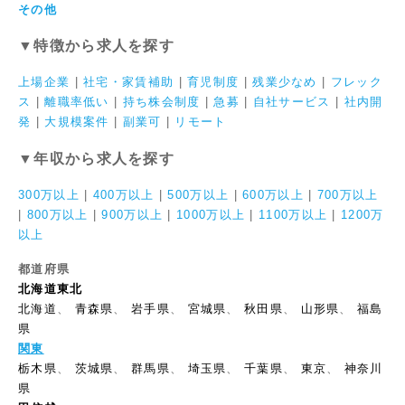
その他
▼特徴から求人を探す
上場企業
|
社宅・家賃補助
|
育児制度
|
残業少なめ
|
フレック
ス
|
離職率低い
|
持ち株会制度
|
急募
|
自社サービス
|
社内開
発
|
大規模案件
|
副業可
|
リモート
▼年収から求人を探す
300万以上
|
400万以上
|
500万以上
|
600万以上
|
700万以上
|
800万以上
|
900万以上
|
1000万以上
|
1100万以上
|
1200万
以上
都道府県
北海道東北
北海道
、
青森県
、
岩手県
、
宮城県
、
秋田県
、
山形県
、
福島
県
関東
栃木県
、
茨城県
、
群馬県
、
埼玉県
、
千葉県
、
東京
、
神奈川
県