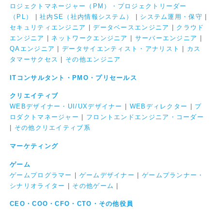
ロジェクトマネージャー（PM）・プロジェクトリーダー
（PL）
|
社内SE（社内情報システム）
|
システム運用・保守
|
セキュリティエンジニア
|
データベースエンジニア
|
クラウド
エンジニア
|
ネットワークエンジニア
|
サーバーエンジニア
|
QAエンジニア
|
データサイエンティスト・アナリスト
|
カス
タマーサクセス
|
その他エンジニア
ITコンサルタント・PMO・プリセールス
クリエイティブ
WEBデザイナー・UI/UXデザイナー
|
WEBディレクター
|
プ
ロダクトマネージャー
|
フロントエンドエンジニア・コーダー
|
その他クリエイティブ系
マーケティング
ゲーム
ゲームプログラマー
|
ゲームデザイナー
|
ゲームプランナー・
シナリオライター
|
その他ゲーム
|
CEO・COO・CFO・CTO・その他役員