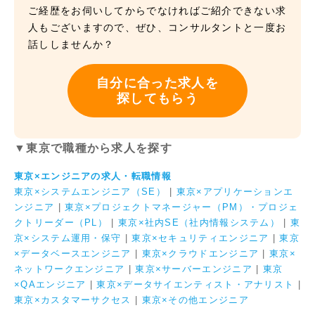
ご経歴をお伺いしてからでなければご紹介できない求
人もございますので、ぜひ、コンサルタントと一度お
話ししませんか？
自分に合った求人を
探してもらう
▼東京で職種から求人を探す
東京×エンジニアの求人・転職情報
東京×システムエンジニア（SE）
|
東京×アプリケーションエ
ンジニア
|
東京×プロジェクトマネージャー（PM）・プロジェ
クトリーダー（PL）
|
東京×社内SE（社内情報システム）
|
東
京×システム運用・保守
|
東京×セキュリティエンジニア
|
東京
×データベースエンジニア
|
東京×クラウドエンジニア
|
東京×
ネットワークエンジニア
|
東京×サーバーエンジニア
|
東京
×QAエンジニア
|
東京×データサイエンティスト・アナリスト
|
東京×カスタマーサクセス
|
東京×その他エンジニア