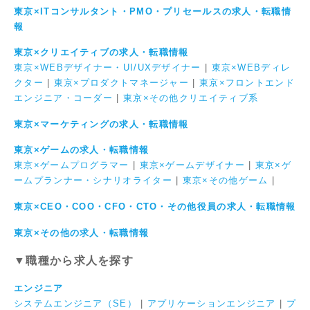
東京×ITコンサルタント・PMO・プリセールスの求人・転職情
報
東京×クリエイティブの求人・転職情報
東京×WEBデザイナー・UI/UXデザイナー
|
東京×WEBディレ
クター
|
東京×プロダクトマネージャー
|
東京×フロントエンド
エンジニア・コーダー
|
東京×その他クリエイティブ系
東京×マーケティングの求人・転職情報
東京×ゲームの求人・転職情報
東京×ゲームプログラマー
|
東京×ゲームデザイナー
|
東京×ゲ
ームプランナー・シナリオライター
|
東京×その他ゲーム
|
東京×CEO・COO・CFO・CTO・その他役員の求人・転職情報
東京×その他の求人・転職情報
▼職種から求人を探す
エンジニア
システムエンジニア（SE）
|
アプリケーションエンジニア
|
プ