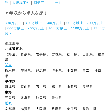
発
|
大規模案件
|
副業可
|
リモート
▼年収から求人を探す
300万以上
|
400万以上
|
500万以上
|
600万以上
|
700万以上
|
800万以上
|
900万以上
|
1000万以上
|
1100万以上
|
1200万
以上
都道府県
北海道東北
北海道
、
青森県
、
岩手県
、
宮城県
、
秋田県
、
山形県
、
福島
県
関東
栃木県
、
茨城県
、
群馬県
、
埼玉県
、
千葉県
、
東京
、
神奈川
県
甲信越
新潟県
、
富山県
、
石川県
、
福井県
、
山梨県
、
長野県
東海
三重県
、
岐阜県
、
静岡県
、
愛知県
近畿
京都府
、
滋賀県
、
大阪府
、
兵庫県
、
奈良県
、
和歌山県