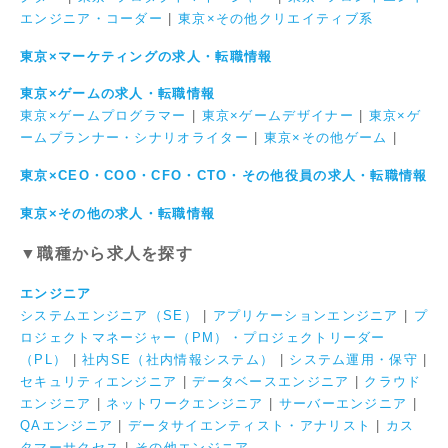
エンジニア・コーダー
|
東京×その他クリエイティブ系
東京×マーケティングの求人・転職情報
東京×ゲームの求人・転職情報
東京×ゲームプログラマー
|
東京×ゲームデザイナー
|
東京×ゲ
ームプランナー・シナリオライター
|
東京×その他ゲーム
|
東京×CEO・COO・CFO・CTO・その他役員の求人・転職情報
東京×その他の求人・転職情報
▼職種から求人を探す
エンジニア
システムエンジニア（SE）
|
アプリケーションエンジニア
|
プ
ロジェクトマネージャー（PM）・プロジェクトリーダー
（PL）
|
社内SE（社内情報システム）
|
システム運用・保守
|
セキュリティエンジニア
|
データベースエンジニア
|
クラウド
エンジニア
|
ネットワークエンジニア
|
サーバーエンジニア
|
QAエンジニア
|
データサイエンティスト・アナリスト
|
カス
タマーサクセス
|
その他エンジニア