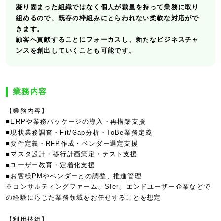
凝り固まった組織ではなく個人が裁量を持って業務に取り
組めるので、既存の枠組みにとらわれない柔軟な対応がで
きます。
顧客へ貢献することにフォーカスし、新たなビジネスチャ
ンスを創出していくことも可能です。
業務内容
【業務内容】
■ERPや業務パッケージの導入・再構築支援
■現状業務調査・Fit/Gap分析・ToBe業務定義
■要件定義・RFP作成・ベンダー選定支援
■マスタ設計・移行計画策定・テスト支援
■ユーザー教育・定着化支援
■お客様PMやベンダーとの調整、推進管理
※コンサルティングファーム、SIer、エンドユーザー企業などで
の経験に応じた業務領域をお任せすることを想定
【利用技術】