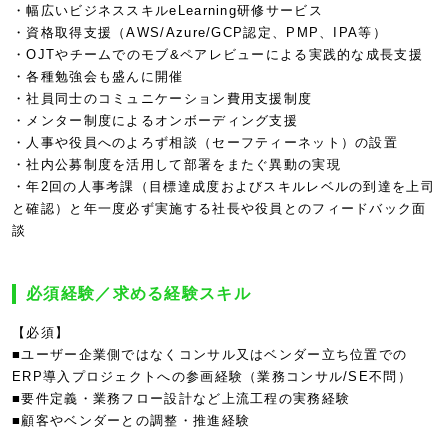
・幅広いビジネススキルeLearning研修サービス
・資格取得支援（AWS/Azure/GCP認定、PMP、IPA等）
・OJTやチームでのモブ&ペアレビューによる実践的な成長支援
・各種勉強会も盛んに開催
・社員同士のコミュニケーション費用支援制度
・メンター制度によるオンボーディング支援
・人事や役員へのよろず相談（セーフティーネット）の設置
・社内公募制度を活用して部署をまたぐ異動の実現
・年2回の人事考課（目標達成度およびスキルレベルの到達を上司
と確認）と年一度必ず実施する社長や役員とのフィードバック面
談
必須経験／求める経験スキル
【必須】
■ユーザー企業側ではなくコンサル又はベンダー立ち位置での
ERP導入プロジェクトへの参画経験（業務コンサル/SE不問）
■要件定義・業務フロー設計など上流工程の実務経験
■顧客やベンダーとの調整・推進経験