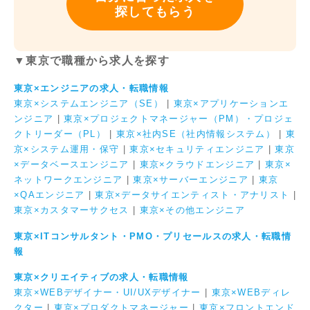
探してもらう
▼東京で職種から求人を探す
東京×エンジニアの求人・転職情報
東京×システムエンジニア（SE）
|
東京×アプリケーションエ
ンジニア
|
東京×プロジェクトマネージャー（PM）・プロジェ
クトリーダー（PL）
|
東京×社内SE（社内情報システム）
|
東
京×システム運用・保守
|
東京×セキュリティエンジニア
|
東京
×データベースエンジニア
|
東京×クラウドエンジニア
|
東京×
ネットワークエンジニア
|
東京×サーバーエンジニア
|
東京
×QAエンジニア
|
東京×データサイエンティスト・アナリスト
|
東京×カスタマーサクセス
|
東京×その他エンジニア
東京×ITコンサルタント・PMO・プリセールスの求人・転職情
報
東京×クリエイティブの求人・転職情報
東京×WEBデザイナー・UI/UXデザイナー
|
東京×WEBディレ
クター
|
東京×プロダクトマネージャー
|
東京×フロントエンド