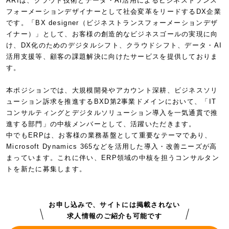
ARIは、クラウド技術とデータ・AI活用によるビジネストランス
フォーメーションデザイナーとして社会変革をリードするDX企業
です。「BX designer（ビジネストランスフォーメーションデザ
イナー）」として、お客様の創造的なビジネスゴールの実現に向
け、DX化のためのデジタルシフト、クラウドシフト、データ・AI
活用支援等、顧客の課題解決に向けたサービスを提供しておりま
す。
本ポジションでは、大規模開発やアカウント深耕、ビジネスソリ
ューション訴求を推進するBXD第2事業ドメインにおいて、「IT
コンサルティングとデジタルソリューション導入を一気通貫で推
進する部門」の中核メンバーとして、活躍いただきます。
中でもERPは、お客様の業務基盤として重要なテーマであり、
Microsoft Dynamics 365などを活用した導入・改善ニーズが高
まっています。これに伴い、ERP領域の中核を担うコンサルタン
トを新たに募集します。
お申し込みで、サイトには掲載されない
求人情報のご紹介も可能です