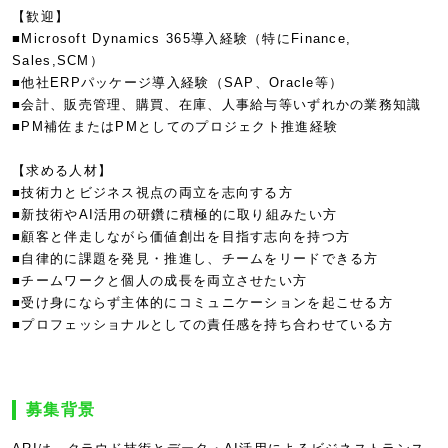
【歓迎】
■Microsoft Dynamics 365導入経験（特にFinance,
Sales,SCM）
■他社ERPパッケージ導入経験（SAP、Oracle等）
■会計、販売管理、購買、在庫、人事給与等いずれかの業務知識
■PM補佐またはPMとしてのプロジェクト推進経験
【求める人材】
■技術力とビジネス視点の両立を志向する方
■新技術やAI活用の研鑽に積極的に取り組みたい方
■顧客と伴走しながら価値創出を目指す志向を持つ方
■自律的に課題を発見・推進し、チームをリードできる方
■チームワークと個人の成長を両立させたい方
■受け身にならず主体的にコミュニケーションを起こせる方
■プロフェッショナルとしての責任感を持ち合わせている方
募集背景