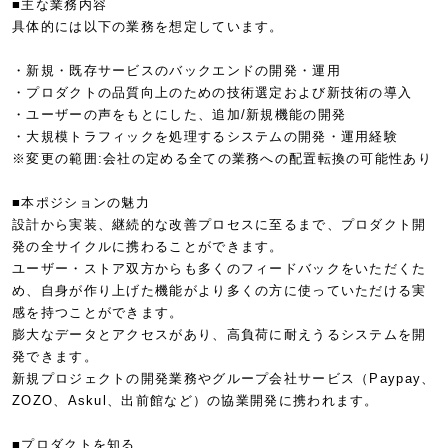
■主な業務内容
具体的には以下の業務を想定しています。
・新規・既存サービスのバックエンドの開発・運用
・プロダクトの品質向上のための技術選定および新技術の導入
・ユーザーの声をもとにした、追加/新規機能の開発
・大規模トラフィックを処理するシステムの開発・運用経験
※変更の範囲:会社の定める全ての業務への配置転換の可能性あり
■本ポジションの魅力
設計から実装、継続的な改善プロセスに至るまで、プロダクト開
発の全サイクルに携わることができます。
ユーザー・ストア双方からも多くのフィードバックをいただくた
め、自身が作り上げた機能がより多くの方に使っていただける実
感を持つことができます。
膨大なデータとアクセスがあり、高負荷に耐えうるシステムを開
発できます。
新規プロジェクトの開発業務やグループ会社サービス（Paypay、
ZOZO、Askul、出前館など）の協業開発に携われます。
■プロダクトを知る