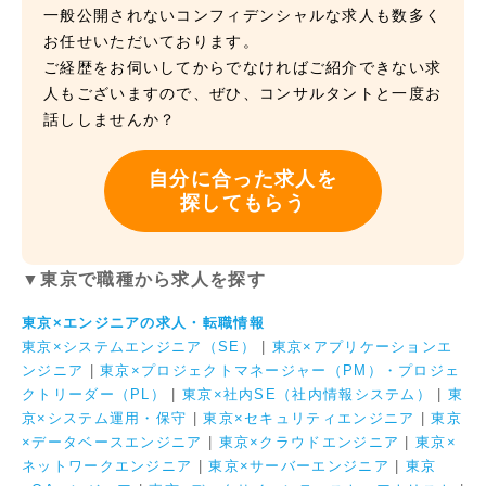
一般公開されないコンフィデンシャルな求人も数多く
お任せいただいております。
ご経歴をお伺いしてからでなければご紹介できない求
人もございますので、ぜひ、コンサルタントと一度お
話ししませんか？
自分に合った求人を
探してもらう
▼東京で職種から求人を探す
東京×エンジニアの求人・転職情報
東京×システムエンジニア（SE）
|
東京×アプリケーションエ
ンジニア
|
東京×プロジェクトマネージャー（PM）・プロジェ
クトリーダー（PL）
|
東京×社内SE（社内情報システム）
|
東
京×システム運用・保守
|
東京×セキュリティエンジニア
|
東京
×データベースエンジニア
|
東京×クラウドエンジニア
|
東京×
ネットワークエンジニア
|
東京×サーバーエンジニア
|
東京