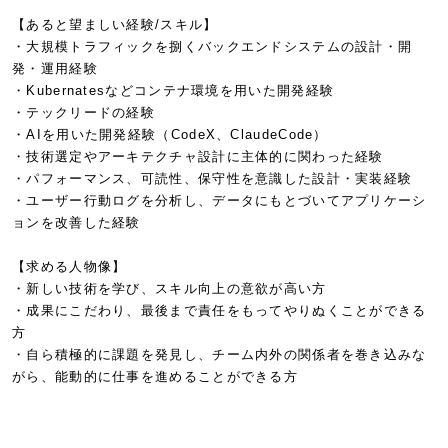
【あると望ましい経験/スキル】
・大規模トラフィックを捌くバックエンドシステムの設計・開
発・運用経験
・Kubernatesなどコンテナ環境を用いた開発経験
・テックリードの経験
・AIを用いた開発経験（CodeX、ClaudeCode）
・技術選定やアーキテクチャ設計に主体的に関わった経験
・パフォーマンス、可読性、保守性を意識した設計・実装経験
・ユーザー行動ログを分析し、データにもとづいてアプリケーシ
ョンを改善した経験
【求める人物像】
・新しい技術を学び、スキル向上の意欲が高い方
・成果にこだわり、最後まで責任をもってやりぬくことができる
方
・自ら積極的に課題を発見し、チーム内外の関係者を巻き込みな
がら、能動的に仕事を進めることができる方