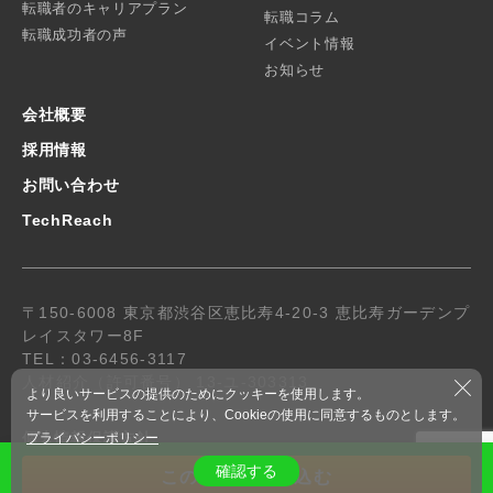
転職者のキャリアプラン
転職コラム
転職成功者の声
イベント情報
お知らせ
会社概要
採用情報
お問い合わせ
TechReach
〒150-6008 東京都渋谷区恵比寿4-20-3 恵比寿ガーデンプ
レイスタワー8F
TEL：03-6456-3117
人材紹介（許可番号） 13-ユ-303313
より良いサービスの提供のためにクッキーを使用します。
サービスを利用することにより、Cookieの使用に同意するものとします。
個人情報保護方針
プライバシーポリシー
© 2019 R-Stone.co.,ltd. All Rights Reserved.
確認する
この求人に申し込む