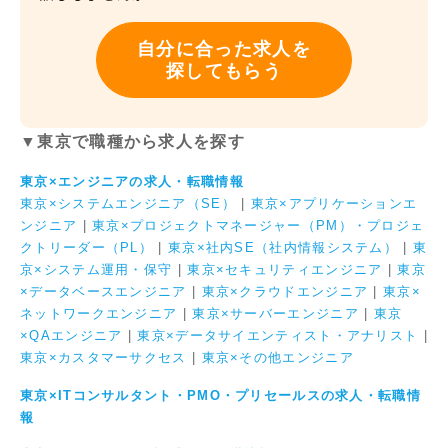
自分に合った求人を
探してもらう
▼東京で職種から求人を探す
東京×エンジニアの求人・転職情報
東京×システムエンジニア（SE）
|
東京×アプリケーションエ
ンジニア
|
東京×プロジェクトマネージャー（PM）・プロジェ
クトリーダー（PL）
|
東京×社内SE（社内情報システム）
|
東
京×システム運用・保守
|
東京×セキュリティエンジニア
|
東京
×データベースエンジニア
|
東京×クラウドエンジニア
|
東京×
ネットワークエンジニア
|
東京×サーバーエンジニア
|
東京
×QAエンジニア
|
東京×データサイエンティスト・アナリスト
|
東京×カスタマーサクセス
|
東京×その他エンジニア
東京×ITコンサルタント・PMO・プリセールスの求人・転職情
報