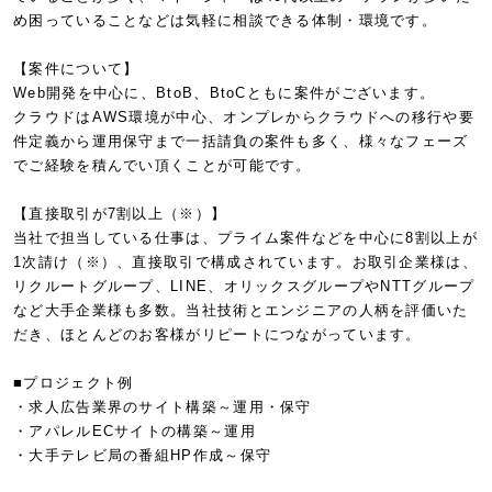
め困っていることなどは気軽に相談できる体制・環境です。
【案件について】
Web開発を中心に、BtoB、BtoCともに案件がございます。
クラウドはAWS環境が中心、オンプレからクラウドへの移行や要
件定義から運用保守まで一括請負の案件も多く、様々なフェーズ
でご経験を積んでい頂くことが可能です。
【直接取引が7割以上（※）】
当社で担当している仕事は、プライム案件などを中心に8割以上が
1次請け（※）、直接取引で構成されています。お取引企業様は、
リクルートグループ、LINE、オリックスグループやNTTグループ
など大手企業様も多数。当社技術とエンジニアの人柄を評価いた
だき、ほとんどのお客様がリピートにつながっています。
■プロジェクト例
・求人広告業界のサイト構築～運用・保守
・アパレルECサイトの構築～運用
・大手テレビ局の番組HP作成～保守