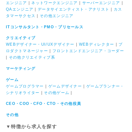
エンジニア
|
ネットワークエンジニア
|
サーバーエンジニア
|
QAエンジニア
|
データサイエンティスト・アナリスト
|
カス
タマーサクセス
|
その他エンジニア
ITコンサルタント・PMO・プリセールス
クリエイティブ
WEBデザイナー・UI/UXデザイナー
|
WEBディレクター
|
プ
ロダクトマネージャー
|
フロントエンドエンジニア・コーダー
|
その他クリエイティブ系
マーケティング
ゲーム
ゲームプログラマー
|
ゲームデザイナー
|
ゲームプランナー・
シナリオライター
|
その他ゲーム
|
CEO・COO・CFO・CTO・その他役員
その他
▼特徴から求人を探す