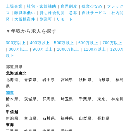
上場企業
|
社宅・家賃補助
|
育児制度
|
残業少なめ
|
フレック
ス
|
離職率低い
|
持ち株会制度
|
急募
|
自社サービス
|
社内開
発
|
大規模案件
|
副業可
|
リモート
▼年収から求人を探す
300万以上
|
400万以上
|
500万以上
|
600万以上
|
700万以上
|
800万以上
|
900万以上
|
1000万以上
|
1100万以上
|
1200万
以上
都道府県
北海道東北
北海道
、
青森県
、
岩手県
、
宮城県
、
秋田県
、
山形県
、
福島
県
関東
栃木県
、
茨城県
、
群馬県
、
埼玉県
、
千葉県
、
東京
、
神奈川
県
甲信越
新潟県
、
富山県
、
石川県
、
福井県
、
山梨県
、
長野県
東海