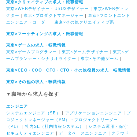
東京×クリエイティブの求人・転職情報
東京×WEBデザイナー・UI/UXデザイナー
|
東京×WEBディレ
クター
|
東京×プロダクトマネージャー
|
東京×フロントエンド
エンジニア・コーダー
|
東京×その他クリエイティブ系
東京×マーケティングの求人・転職情報
東京×ゲームの求人・転職情報
東京×ゲームプログラマー
|
東京×ゲームデザイナー
|
東京×ゲ
ームプランナー・シナリオライター
|
東京×その他ゲーム
|
東京×CEO・COO・CFO・CTO・その他役員の求人・転職情報
東京×その他の求人・転職情報
▼職種から求人を探す
エンジニア
システムエンジニア（SE）
|
アプリケーションエンジニア
|
プ
ロジェクトマネージャー（PM）・プロジェクトリーダー
（PL）
|
社内SE（社内情報システム）
|
システム運用・保守
|
セキュリティエンジニア
|
データベースエンジニア
|
クラウド