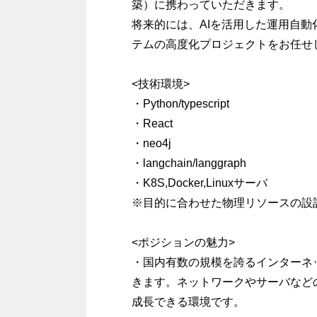
築）に携わっていただきます。
将来的には、AIを活用した運用自
テムの高度化プロジェクトをお任せ
<技術環境>
・Python/typescript
・React
・neo4j
・langchain/langgraph
・K8S,Docker,Linuxサーバ
※目的に合わせた物理リソースの設
<ポジションの魅力>
・国内有数の規模を誇るインターネ
きます。ネットワークやサーバなど
成長できる環境です。