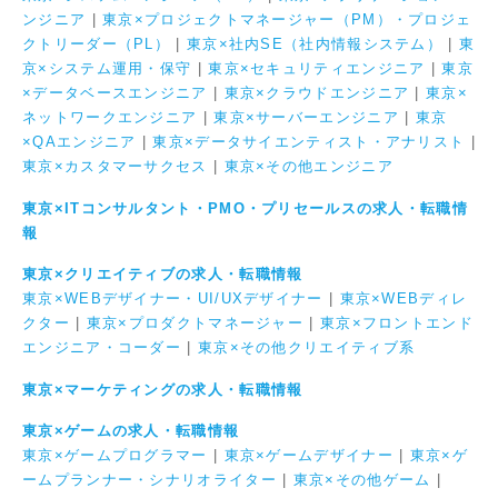
ンジニア
|
東京×プロジェクトマネージャー（PM）・プロジェ
クトリーダー（PL）
|
東京×社内SE（社内情報システム）
|
東
京×システム運用・保守
|
東京×セキュリティエンジニア
|
東京
×データベースエンジニア
|
東京×クラウドエンジニア
|
東京×
ネットワークエンジニア
|
東京×サーバーエンジニア
|
東京
×QAエンジニア
|
東京×データサイエンティスト・アナリスト
|
東京×カスタマーサクセス
|
東京×その他エンジニア
東京×ITコンサルタント・PMO・プリセールスの求人・転職情
報
東京×クリエイティブの求人・転職情報
東京×WEBデザイナー・UI/UXデザイナー
|
東京×WEBディレ
クター
|
東京×プロダクトマネージャー
|
東京×フロントエンド
エンジニア・コーダー
|
東京×その他クリエイティブ系
東京×マーケティングの求人・転職情報
東京×ゲームの求人・転職情報
東京×ゲームプログラマー
|
東京×ゲームデザイナー
|
東京×ゲ
ームプランナー・シナリオライター
|
東京×その他ゲーム
|