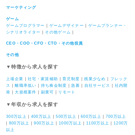
マーケティング
ゲーム
ゲームプログラマー
|
ゲームデザイナー
|
ゲームプランナー・
シナリオライター
|
その他ゲーム
|
CEO・COO・CFO・CTO・その他役員
その他
▼特徴から求人を探す
上場企業
|
社宅・家賃補助
|
育児制度
|
残業少なめ
|
フレック
ス
|
離職率低い
|
持ち株会制度
|
急募
|
自社サービス
|
社内開
発
|
大規模案件
|
副業可
|
リモート
▼年収から求人を探す
300万以上
|
400万以上
|
500万以上
|
600万以上
|
700万以上
|
800万以上
|
900万以上
|
1000万以上
|
1100万以上
|
1200万
以上