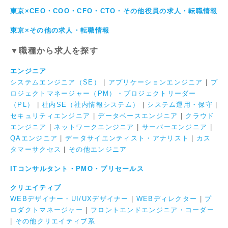
東京×CEO・COO・CFO・CTO・その他役員の求人・転職情報
東京×その他の求人・転職情報
▼職種から求人を探す
エンジニア
システムエンジニア（SE）
|
アプリケーションエンジニア
|
プ
ロジェクトマネージャー（PM）・プロジェクトリーダー
（PL）
|
社内SE（社内情報システム）
|
システム運用・保守
|
セキュリティエンジニア
|
データベースエンジニア
|
クラウド
エンジニア
|
ネットワークエンジニア
|
サーバーエンジニア
|
QAエンジニア
|
データサイエンティスト・アナリスト
|
カス
タマーサクセス
|
その他エンジニア
ITコンサルタント・PMO・プリセールス
クリエイティブ
WEBデザイナー・UI/UXデザイナー
|
WEBディレクター
|
プ
ロダクトマネージャー
|
フロントエンドエンジニア・コーダー
|
その他クリエイティブ系