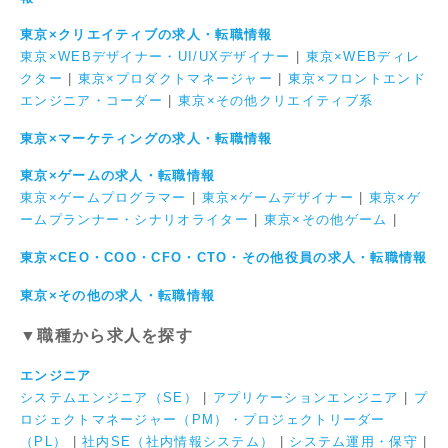
東京×クリエイティブの求人・転職情報
東京×WEBデザイナー・UI/UXデザイナー
|
東京×WEBディレ
クター
|
東京×プロダクトマネージャー
|
東京×フロントエンド
エンジニア・コーダー
|
東京×その他クリエイティブ系
東京×マーケティングの求人・転職情報
東京×ゲームの求人・転職情報
東京×ゲームプログラマー
|
東京×ゲームデザイナー
|
東京×ゲ
ームプランナー・シナリオライター
|
東京×その他ゲーム
|
東京×CEO・COO・CFO・CTO・その他役員の求人・転職情報
東京×その他の求人・転職情報
▼職種から求人を探す
エンジニア
システムエンジニア（SE）
|
アプリケーションエンジニア
|
プ
ロジェクトマネージャー（PM）・プロジェクトリーダー
（PL）
|
社内SE（社内情報システム）
|
システム運用・保守
|