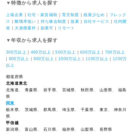
▼特徴から求人を探す
上場企業
|
社宅・家賃補助
|
育児制度
|
残業少なめ
|
フレック
ス
|
離職率低い
|
持ち株会制度
|
急募
|
自社サービス
|
社内開
発
|
大規模案件
|
副業可
|
リモート
▼年収から求人を探す
300万以上
|
400万以上
|
500万以上
|
600万以上
|
700万以上
|
800万以上
|
900万以上
|
1000万以上
|
1100万以上
|
1200万
以上
都道府県
北海道東北
北海道
、
青森県
、
岩手県
、
宮城県
、
秋田県
、
山形県
、
福島
県
関東
栃木県
、
茨城県
、
群馬県
、
埼玉県
、
千葉県
、
東京
、
神奈川
県
甲信越
新潟県
、
富山県
、
石川県
、
福井県
、
山梨県
、
長野県