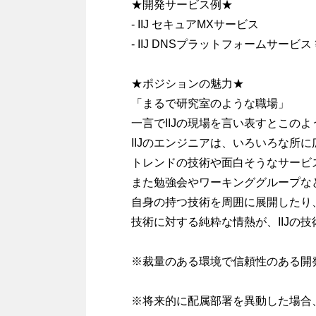
★開発サービス例★
- IIJ セキュアMXサービス
- IIJ DNSプラットフォームサービス
★ポジションの魅力★
「まるで研究室のような職場」
一言でIIJの現場を言い表すとこの
IIJのエンジニアは、いろいろな所
トレンドの技術や面白そうなサービ
また勉強会やワーキンググループな
自身の持つ技術を周囲に展開したり
技術に対する純粋な情熱が、IIJの
※裁量のある環境で信頼性のある開
※将来的に配属部署を異動した場合