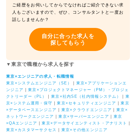
ご経歴をお伺いしてからでなければご紹介できない求
人もございますので、ぜひ、コンサルタントと一度お
話ししませんか？
自分に合った求人を
探してもらう
▼東京で職種から求人を探す
東京×エンジニアの求人・転職情報
東京×システムエンジニア（SE）
|
東京×アプリケーションエ
ンジニア
|
東京×プロジェクトマネージャー（PM）・プロジェ
クトリーダー（PL）
|
東京×社内SE（社内情報システム）
|
東
京×システム運用・保守
|
東京×セキュリティエンジニア
|
東京
×データベースエンジニア
|
東京×クラウドエンジニア
|
東京×
ネットワークエンジニア
|
東京×サーバーエンジニア
|
東京
×QAエンジニア
|
東京×データサイエンティスト・アナリスト
|
東京×カスタマーサクセス
|
東京×その他エンジニア