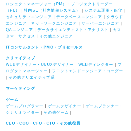
ロジェクトマネージャー（PM）・プロジェクトリーダー
（PL）
|
社内SE（社内情報システム）
|
システム運用・保守
|
セキュリティエンジニア
|
データベースエンジニア
|
クラウド
エンジニア
|
ネットワークエンジニア
|
サーバーエンジニア
|
QAエンジニア
|
データサイエンティスト・アナリスト
|
カス
タマーサクセス
|
その他エンジニア
ITコンサルタント・PMO・プリセールス
クリエイティブ
WEBデザイナー・UI/UXデザイナー
|
WEBディレクター
|
プ
ロダクトマネージャー
|
フロントエンドエンジニア・コーダー
|
その他クリエイティブ系
マーケティング
ゲーム
ゲームプログラマー
|
ゲームデザイナー
|
ゲームプランナー・
シナリオライター
|
その他ゲーム
|
CEO・COO・CFO・CTO・その他役員