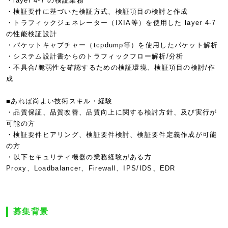
・layer 4-7 の検証業務
・検証要件に基づいた検証方式、検証項目の検討と作成
・トラフィックジェネレーター（IXIA等）を使用した layer 4-7
の性能検証設計
・パケットキャプチャー（tcpdump等）を使用したパケット解析
・システム設計書からのトラフィックフロー解析/分析
・不具合/脆弱性を確認するための検証環境、検証項目の検討/作
成
■あれば尚よい技術スキル・経験
・品質保証、品質改善、品質向上に関する検討方針、及び実行が
可能の方
・検証要件ヒアリング、検証要件検討、検証要件定義作成が可能
の方
・以下セキュリティ機器の業務経験がある方
Proxy、Loadbalancer、Firewall、IPS/IDS、EDR
募集背景