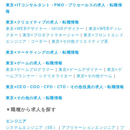
東京×ITコンサルタント・PMO・プリセールスの求人・転職情
報
東京×クリエイティブの求人・転職情報
東京×WEBデザイナー・UI/UXデザイナー
|
東京×WEBディレ
クター
|
東京×プロダクトマネージャー
|
東京×フロントエンド
エンジニア・コーダー
|
東京×その他クリエイティブ系
東京×マーケティングの求人・転職情報
東京×ゲームの求人・転職情報
東京×ゲームプログラマー
|
東京×ゲームデザイナー
|
東京×ゲ
ームプランナー・シナリオライター
|
東京×その他ゲーム
|
東京×CEO・COO・CFO・CTO・その他役員の求人・転職情報
東京×その他の求人・転職情報
▼職種から求人を探す
エンジニア
システムエンジニア（SE）
|
アプリケーションエンジニア
|
プ