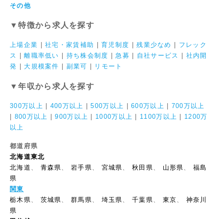
その他
▼特徴から求人を探す
上場企業
|
社宅・家賃補助
|
育児制度
|
残業少なめ
|
フレック
ス
|
離職率低い
|
持ち株会制度
|
急募
|
自社サービス
|
社内開
発
|
大規模案件
|
副業可
|
リモート
▼年収から求人を探す
300万以上
|
400万以上
|
500万以上
|
600万以上
|
700万以上
|
800万以上
|
900万以上
|
1000万以上
|
1100万以上
|
1200万
以上
都道府県
北海道東北
北海道
、
青森県
、
岩手県
、
宮城県
、
秋田県
、
山形県
、
福島
県
関東
栃木県
、
茨城県
、
群馬県
、
埼玉県
、
千葉県
、
東京
、
神奈川
県