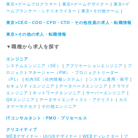
東京×ゲームプログラマー
|
東京×ゲームデザイナー
|
東京×ゲ
ームプランナー・シナリオライター
|
東京×その他ゲーム
|
東京×CEO・COO・CFO・CTO・その他役員の求人・転職情報
東京×その他の求人・転職情報
▼職種から求人を探す
エンジニア
システムエンジニア（SE）
|
アプリケーションエンジニア
|
プ
ロジェクトマネージャー（PM）・プロジェクトリーダー
（PL）
|
社内SE（社内情報システム）
|
システム運用・保守
|
セキュリティエンジニア
|
データベースエンジニア
|
クラウド
エンジニア
|
ネットワークエンジニア
|
サーバーエンジニア
|
QAエンジニア
|
データサイエンティスト・アナリスト
|
カス
タマーサクセス
|
その他エンジニア
ITコンサルタント・PMO・プリセールス
クリエイティブ
WEBデザイナー・UI/UXデザイナー
|
WEBディレクター
|
プ