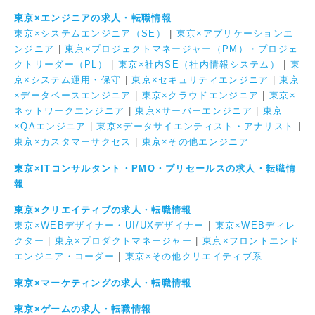
東京×エンジニアの求人・転職情報
東京×システムエンジニア（SE）
|
東京×アプリケーションエ
ンジニア
|
東京×プロジェクトマネージャー（PM）・プロジェ
クトリーダー（PL）
|
東京×社内SE（社内情報システム）
|
東
京×システム運用・保守
|
東京×セキュリティエンジニア
|
東京
×データベースエンジニア
|
東京×クラウドエンジニア
|
東京×
ネットワークエンジニア
|
東京×サーバーエンジニア
|
東京
×QAエンジニア
|
東京×データサイエンティスト・アナリスト
|
東京×カスタマーサクセス
|
東京×その他エンジニア
東京×ITコンサルタント・PMO・プリセールスの求人・転職情
報
東京×クリエイティブの求人・転職情報
東京×WEBデザイナー・UI/UXデザイナー
|
東京×WEBディレ
クター
|
東京×プロダクトマネージャー
|
東京×フロントエンド
エンジニア・コーダー
|
東京×その他クリエイティブ系
東京×マーケティングの求人・転職情報
東京×ゲームの求人・転職情報