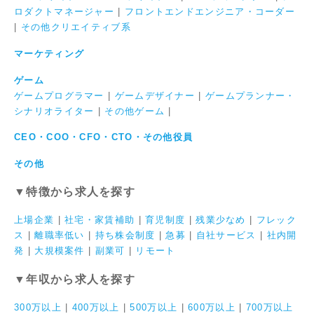
ロダクトマネージャー
|
フロントエンドエンジニア・コーダー
|
その他クリエイティブ系
マーケティング
ゲーム
ゲームプログラマー
|
ゲームデザイナー
|
ゲームプランナー・
シナリオライター
|
その他ゲーム
|
CEO・COO・CFO・CTO・その他役員
その他
▼特徴から求人を探す
上場企業
|
社宅・家賃補助
|
育児制度
|
残業少なめ
|
フレック
ス
|
離職率低い
|
持ち株会制度
|
急募
|
自社サービス
|
社内開
発
|
大規模案件
|
副業可
|
リモート
▼年収から求人を探す
300万以上
|
400万以上
|
500万以上
|
600万以上
|
700万以上