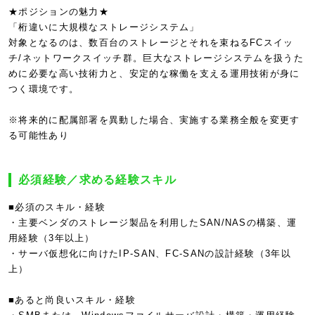
★ポジションの魅力★
「桁違いに大規模なストレージシステム」
対象となるのは、数百台のストレージとそれを束ねるFCスイッ
チ/ネットワークスイッチ群。巨大なストレージシステムを扱うた
めに必要な高い技術力と、安定的な稼働を支える運用技術が身に
つく環境です。
※将来的に配属部署を異動した場合、実施する業務全般を変更す
る可能性あり
必須経験／求める経験スキル
■必須のスキル・経験
・主要ベンダのストレージ製品を利用したSAN/NASの構築、運
用経験（3年以上）
・サーバ仮想化に向けたIP-SAN、FC-SANの設計経験（3年以
上）
■あると尚良いスキル・経験