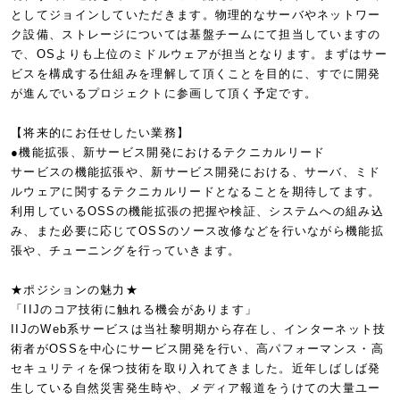
としてジョインしていただきます。物理的なサーバやネットワー
ク設備、ストレージについては基盤チームにて担当していますの
で、OSよりも上位のミドルウェアが担当となります。まずはサー
ビスを構成する仕組みを理解して頂くことを目的に、すでに開発
が進んでいるプロジェクトに参画して頂く予定です。
【将来的にお任せしたい業務】
●機能拡張、新サービス開発におけるテクニカルリード
サービスの機能拡張や、新サービス開発における、サーバ、ミド
ルウェアに関するテクニカルリードとなることを期待してます。
利用しているOSSの機能拡張の把握や検証、システムへの組み込
み、また必要に応じてOSSのソース改修などを行いながら機能拡
張や、チューニングを行っていきます。
★ポジションの魅力★
「IIJのコア技術に触れる機会があります」
IIJのWeb系サービスは当社黎明期から存在し、インターネット技
術者がOSSを中心にサービス開発を行い、高パフォーマンス・高
セキュリティを保つ技術を取り入れてきました。近年しばしば発
生している自然災害発生時や、メディア報道をうけての大量ユー