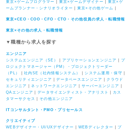
東京×ゲームプログラマー
|
東京×ゲームデザイナー
|
東京×ゲ
ームプランナー・シナリオライター
|
東京×その他ゲーム
|
東京×CEO・COO・CFO・CTO・その他役員の求人・転職情報
東京×その他の求人・転職情報
▼職種から求人を探す
エンジニア
システムエンジニア（SE）
|
アプリケーションエンジニア
|
プ
ロジェクトマネージャー（PM）・プロジェクトリーダー
（PL）
|
社内SE（社内情報システム）
|
システム運用・保守
|
セキュリティエンジニア
|
データベースエンジニア
|
クラウド
エンジニア
|
ネットワークエンジニア
|
サーバーエンジニア
|
QAエンジニア
|
データサイエンティスト・アナリスト
|
カス
タマーサクセス
|
その他エンジニア
ITコンサルタント・PMO・プリセールス
クリエイティブ
WEBデザイナー・UI/UXデザイナー
|
WEBディレクター
|
プ