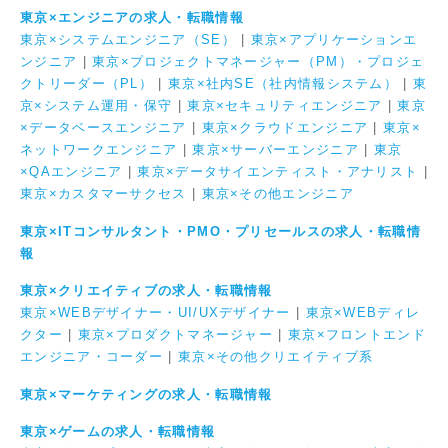
東京×エンジニアの求人・転職情報
東京×システムエンジニア（SE）
|
東京×アプリケーションエ
ンジニア
|
東京×プロジェクトマネージャー（PM）・プロジェ
クトリーダー（PL）
|
東京×社内SE（社内情報システム）
|
東
京×システム運用・保守
|
東京×セキュリティエンジニア
|
東京
×データベースエンジニア
|
東京×クラウドエンジニア
|
東京×
ネットワークエンジニア
|
東京×サーバーエンジニア
|
東京
×QAエンジニア
|
東京×データサイエンティスト・アナリスト
|
東京×カスタマーサクセス
|
東京×その他エンジニア
東京×ITコンサルタント・PMO・プリセールスの求人・転職情
報
東京×クリエイティブの求人・転職情報
東京×WEBデザイナー・UI/UXデザイナー
|
東京×WEBディレ
クター
|
東京×プロダクトマネージャー
|
東京×フロントエンド
エンジニア・コーダー
|
東京×その他クリエイティブ系
東京×マーケティングの求人・転職情報
東京×ゲームの求人・転職情報