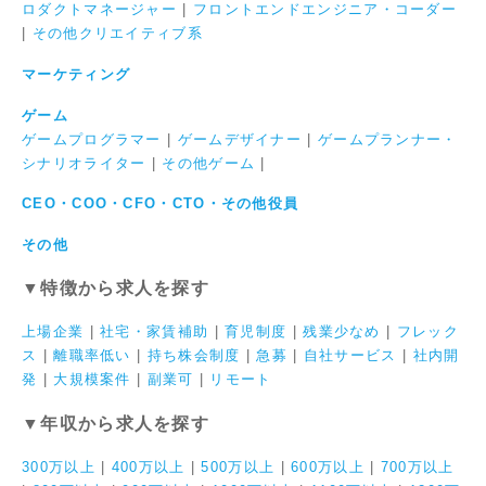
ロダクトマネージャー
|
フロントエンドエンジニア・コーダー
|
その他クリエイティブ系
マーケティング
ゲーム
ゲームプログラマー
|
ゲームデザイナー
|
ゲームプランナー・
シナリオライター
|
その他ゲーム
|
CEO・COO・CFO・CTO・その他役員
その他
▼特徴から求人を探す
上場企業
|
社宅・家賃補助
|
育児制度
|
残業少なめ
|
フレック
ス
|
離職率低い
|
持ち株会制度
|
急募
|
自社サービス
|
社内開
発
|
大規模案件
|
副業可
|
リモート
▼年収から求人を探す
300万以上
|
400万以上
|
500万以上
|
600万以上
|
700万以上