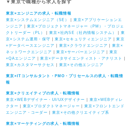
▼東京で職種から求人を探す
東京×エンジニアの求人・転職情報
東京×システムエンジニア（SE）
|
東京×アプリケーションエ
ンジニア
|
東京×プロジェクトマネージャー（PM）・プロジェ
クトリーダー（PL）
|
東京×社内SE（社内情報システム）
|
東
京×システム運用・保守
|
東京×セキュリティエンジニア
|
東京
×データベースエンジニア
|
東京×クラウドエンジニア
|
東京×
ネットワークエンジニア
|
東京×サーバーエンジニア
|
東京
×QAエンジニア
|
東京×データサイエンティスト・アナリスト
|
東京×カスタマーサクセス
|
東京×その他エンジニア
東京×ITコンサルタント・PMO・プリセールスの求人・転職情
報
東京×クリエイティブの求人・転職情報
東京×WEBデザイナー・UI/UXデザイナー
|
東京×WEBディレ
クター
|
東京×プロダクトマネージャー
|
東京×フロントエンド
エンジニア・コーダー
|
東京×その他クリエイティブ系
東京×マーケティングの求人・転職情報