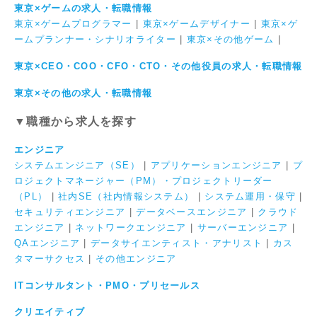
東京×ゲームの求人・転職情報
東京×ゲームプログラマー
|
東京×ゲームデザイナー
|
東京×ゲ
ームプランナー・シナリオライター
|
東京×その他ゲーム
|
東京×CEO・COO・CFO・CTO・その他役員の求人・転職情報
東京×その他の求人・転職情報
▼職種から求人を探す
エンジニア
システムエンジニア（SE）
|
アプリケーションエンジニア
|
プ
ロジェクトマネージャー（PM）・プロジェクトリーダー
（PL）
|
社内SE（社内情報システム）
|
システム運用・保守
|
セキュリティエンジニア
|
データベースエンジニア
|
クラウド
エンジニア
|
ネットワークエンジニア
|
サーバーエンジニア
|
QAエンジニア
|
データサイエンティスト・アナリスト
|
カス
タマーサクセス
|
その他エンジニア
ITコンサルタント・PMO・プリセールス
クリエイティブ