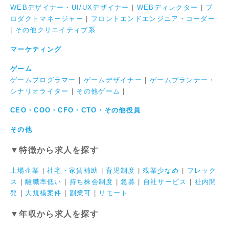
WEBデザイナー・UI/UXデザイナー
|
WEBディレクター
|
プ
ロダクトマネージャー
|
フロントエンドエンジニア・コーダー
|
その他クリエイティブ系
マーケティング
ゲーム
ゲームプログラマー
|
ゲームデザイナー
|
ゲームプランナー・
シナリオライター
|
その他ゲーム
|
CEO・COO・CFO・CTO・その他役員
その他
▼特徴から求人を探す
上場企業
|
社宅・家賃補助
|
育児制度
|
残業少なめ
|
フレック
ス
|
離職率低い
|
持ち株会制度
|
急募
|
自社サービス
|
社内開
発
|
大規模案件
|
副業可
|
リモート
▼年収から求人を探す