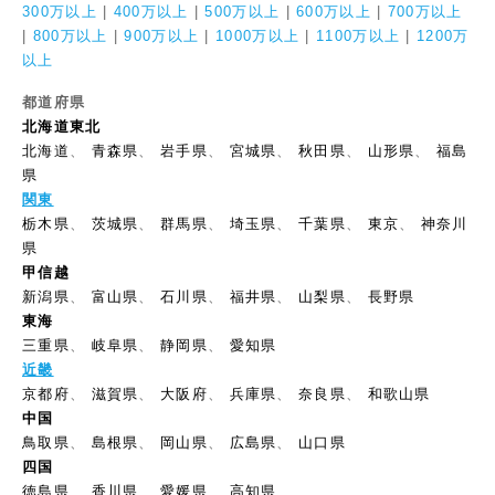
300万以上
|
400万以上
|
500万以上
|
600万以上
|
700万以上
|
800万以上
|
900万以上
|
1000万以上
|
1100万以上
|
1200万
以上
都道府県
北海道東北
北海道
、
青森県
、
岩手県
、
宮城県
、
秋田県
、
山形県
、
福島
県
関東
栃木県
、
茨城県
、
群馬県
、
埼玉県
、
千葉県
、
東京
、
神奈川
県
甲信越
新潟県
、
富山県
、
石川県
、
福井県
、
山梨県
、
長野県
東海
三重県
、
岐阜県
、
静岡県
、
愛知県
近畿
京都府
、
滋賀県
、
大阪府
、
兵庫県
、
奈良県
、
和歌山県
中国
鳥取県
、
島根県
、
岡山県
、
広島県
、
山口県
四国
徳島県
、
香川県
、
愛媛県
、
高知県