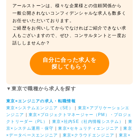
アールストーンは、様々な企業様との信頼関係から
一般公開されないコンフィデンシャルな求人も数多く
お任せいただいております。
ご経歴をお伺いしてからでなければご紹介できない求
人もございますので、ぜひ、コンサルタントと一度お
話ししませんか？
自分に合った求人を
探してもらう
▼東京で職種から求人を探す
東京×エンジニアの求人・転職情報
東京×システムエンジニア（SE）
|
東京×アプリケーションエ
ンジニア
|
東京×プロジェクトマネージャー（PM）・プロジェ
クトリーダー（PL）
|
東京×社内SE（社内情報システム）
|
東
京×システム運用・保守
|
東京×セキュリティエンジニア
|
東京
×データベースエンジニア
|
東京×クラウドエンジニア
|
東京×