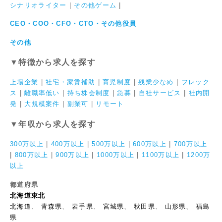
シナリオライター
|
その他ゲーム
|
CEO・COO・CFO・CTO・その他役員
その他
▼特徴から求人を探す
上場企業
|
社宅・家賃補助
|
育児制度
|
残業少なめ
|
フレック
ス
|
離職率低い
|
持ち株会制度
|
急募
|
自社サービス
|
社内開
発
|
大規模案件
|
副業可
|
リモート
▼年収から求人を探す
300万以上
|
400万以上
|
500万以上
|
600万以上
|
700万以上
|
800万以上
|
900万以上
|
1000万以上
|
1100万以上
|
1200万
以上
都道府県
北海道東北
北海道
、
青森県
、
岩手県
、
宮城県
、
秋田県
、
山形県
、
福島
県