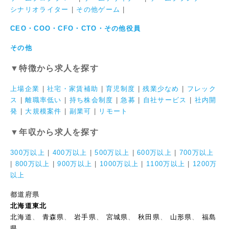
シナリオライター
|
その他ゲーム
|
CEO・COO・CFO・CTO・その他役員
その他
▼特徴から求人を探す
上場企業
|
社宅・家賃補助
|
育児制度
|
残業少なめ
|
フレック
ス
|
離職率低い
|
持ち株会制度
|
急募
|
自社サービス
|
社内開
発
|
大規模案件
|
副業可
|
リモート
▼年収から求人を探す
300万以上
|
400万以上
|
500万以上
|
600万以上
|
700万以上
|
800万以上
|
900万以上
|
1000万以上
|
1100万以上
|
1200万
以上
都道府県
北海道東北
北海道
、
青森県
、
岩手県
、
宮城県
、
秋田県
、
山形県
、
福島
県