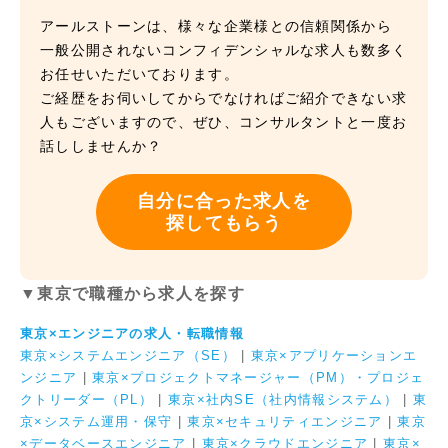
アールストーンは、様々な企業様との信頼関係から
一般公開されないコンフィデンシャルな求人も数多く
お任せいただいております。
ご経歴をお伺いしてからでなければご紹介できない求
人もございますので、ぜひ、コンサルタントと一度お
話ししませんか？
自分に合った求人を
探してもらう
▼東京で職種から求人を探す
東京×エンジニアの求人・転職情報
東京×システムエンジニア（SE）
|
東京×アプリケーションエ
ンジニア
|
東京×プロジェクトマネージャー（PM）・プロジェ
クトリーダー（PL）
|
東京×社内SE（社内情報システム）
|
東
京×システム運用・保守
|
東京×セキュリティエンジニア
|
東京
×データベースエンジニア
|
東京×クラウドエンジニア
|
東京×