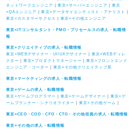
ネットワークエンジニア
|
東京×サーバーエンジニア
|
東京
×QAエンジニア
|
東京×データサイエンティスト・アナリスト
|
東京×カスタマーサクセス
|
東京×その他エンジニア
東京×ITコンサルタント・PMO・プリセールスの求人・転職情
報
東京×クリエイティブの求人・転職情報
東京×WEBデザイナー・UI/UXデザイナー
|
東京×WEBディレ
クター
|
東京×プロダクトマネージャー
|
東京×フロントエンド
エンジニア・コーダー
|
東京×その他クリエイティブ系
東京×マーケティングの求人・転職情報
東京×ゲームの求人・転職情報
東京×ゲームプログラマー
|
東京×ゲームデザイナー
|
東京×ゲ
ームプランナー・シナリオライター
|
東京×その他ゲーム
|
東京×CEO・COO・CFO・CTO・その他役員の求人・転職情報
東京×その他の求人・転職情報