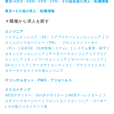
東京×CEO・COO・CFO・CTO・その他役員の求人・転職情報
東京×その他の求人・転職情報
▼職種から求人を探す
エンジニア
システムエンジニア（SE）
|
アプリケーションエンジニア
|
プ
ロジェクトマネージャー（PM）・プロジェクトリーダー
（PL）
|
社内SE（社内情報システム）
|
システム運用・保守
|
セキュリティエンジニア
|
データベースエンジニア
|
クラウド
エンジニア
|
ネットワークエンジニア
|
サーバーエンジニア
|
QAエンジニア
|
データサイエンティスト・アナリスト
|
カス
タマーサクセス
|
その他エンジニア
ITコンサルタント・PMO・プリセールス
クリエイティブ
WEBデザイナー・UI/UXデザイナー
|
WEBディレクター
|
プ
ロダクトマネージャー
|
フロントエンドエンジニア・コーダー
|
その他クリエイティブ系