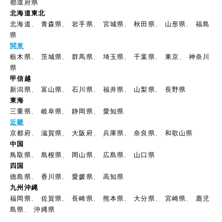
都道府県
北海道東北
北海道
、
青森県
、
岩手県
、
宮城県
、
秋田県
、
山形県
、
福島
県
関東
栃木県
、
茨城県
、
群馬県
、
埼玉県
、
千葉県
、
東京
、
神奈川
県
甲信越
新潟県
、
富山県
、
石川県
、
福井県
、
山梨県
、
長野県
東海
三重県
、
岐阜県
、
静岡県
、
愛知県
近畿
京都府
、
滋賀県
、
大阪府
、
兵庫県
、
奈良県
、
和歌山県
中国
鳥取県
、
島根県
、
岡山県
、
広島県
、
山口県
四国
徳島県
、
香川県
、
愛媛県
、
高知県
九州沖縄
福岡県
、
佐賀県
、
長崎県
、
熊本県
、
大分県
、
宮崎県
、
鹿児
島県
、
沖縄県