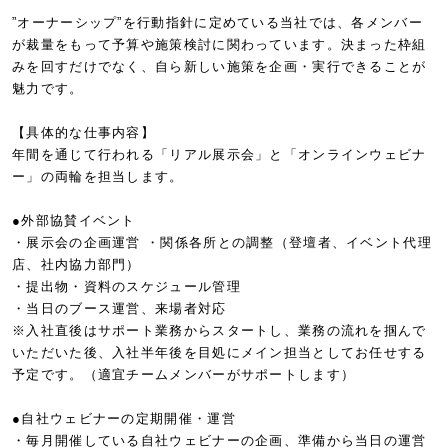
”オーナーシップ”を行動指針に定めている当社では、各メンバー
が裁量をもって予算や施策検討に関わっています。決まった枠組
みを回すだけでなく、自ら新しい施策を企画・実行できることが
魅力です。
【具体的な仕事内容】
年間を通じて行われる「リアル展示会」と「オンラインウェビナ
ー」の両輪を担当します。
●外部協賛イベント
・展示会の企画運営 ・関係各所との調整（登壇者、イベント代理
店、社内協力部門）
・提出物・資料のスケジュール管理
・当日のブース運営、来場者対応
※入社直後はサポート業務からスタートし、業務の流れを掴んで
いただいた後、入社半年後を目処にメイン担当としてお任せする
予定です。（適宜チームメンバーがサポートします）
●自社ウェビナーの定期開催・運営
・毎月開催している自社ウェビナーの企画、準備から当日の運営