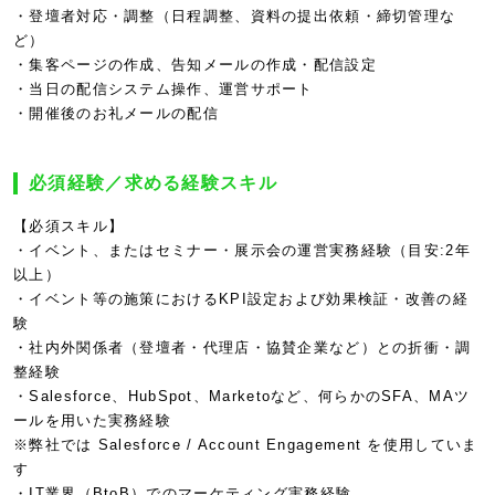
・登壇者対応・調整（日程調整、資料の提出依頼・締切管理な
ど）
・集客ページの作成、告知メールの作成・配信設定
・当日の配信システム操作、運営サポート
・開催後のお礼メールの配信
必須経験／求める経験スキル
【必須スキル】
・イベント、またはセミナー・展示会の運営実務経験（目安:2年
以上）
・イベント等の施策におけるKPI設定および効果検証・改善の経
験
・社内外関係者（登壇者・代理店・協賛企業など）との折衝・調
整経験
・Salesforce、HubSpot、Marketoなど、何らかのSFA、MAツ
ールを用いた実務経験
※弊社では Salesforce / Account Engagement を使用していま
す
・IT業界（BtoB）でのマーケティング実務経験