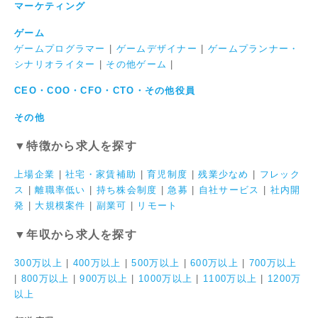
マーケティング
ゲーム
ゲームプログラマー
|
ゲームデザイナー
|
ゲームプランナー・
シナリオライター
|
その他ゲーム
|
CEO・COO・CFO・CTO・その他役員
その他
▼特徴から求人を探す
上場企業
|
社宅・家賃補助
|
育児制度
|
残業少なめ
|
フレック
ス
|
離職率低い
|
持ち株会制度
|
急募
|
自社サービス
|
社内開
発
|
大規模案件
|
副業可
|
リモート
▼年収から求人を探す
300万以上
|
400万以上
|
500万以上
|
600万以上
|
700万以上
|
800万以上
|
900万以上
|
1000万以上
|
1100万以上
|
1200万
以上