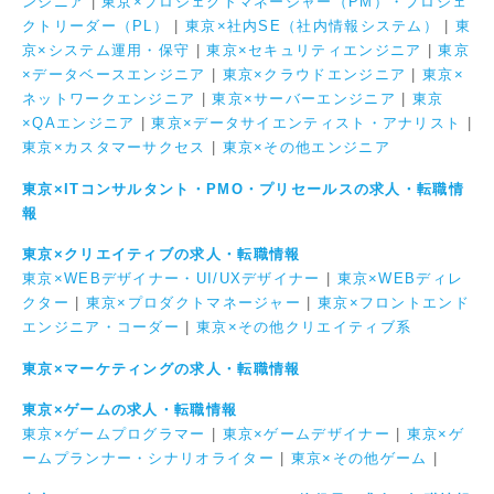
ンジニア
|
東京×プロジェクトマネージャー（PM）・プロジェ
クトリーダー（PL）
|
東京×社内SE（社内情報システム）
|
東
京×システム運用・保守
|
東京×セキュリティエンジニア
|
東京
×データベースエンジニア
|
東京×クラウドエンジニア
|
東京×
ネットワークエンジニア
|
東京×サーバーエンジニア
|
東京
×QAエンジニア
|
東京×データサイエンティスト・アナリスト
|
東京×カスタマーサクセス
|
東京×その他エンジニア
東京×ITコンサルタント・PMO・プリセールスの求人・転職情
報
東京×クリエイティブの求人・転職情報
東京×WEBデザイナー・UI/UXデザイナー
|
東京×WEBディレ
クター
|
東京×プロダクトマネージャー
|
東京×フロントエンド
エンジニア・コーダー
|
東京×その他クリエイティブ系
東京×マーケティングの求人・転職情報
東京×ゲームの求人・転職情報
東京×ゲームプログラマー
|
東京×ゲームデザイナー
|
東京×ゲ
ームプランナー・シナリオライター
|
東京×その他ゲーム
|