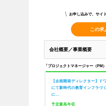
お申し込みで、サイ
この求
会社概要／事業概要
「プロジェクトマネージャー（PM
（プロジェクトマ
【企画開発ディレクター】ド
ート可
にて新時代の教育インフラづ
に…
予定最高年収