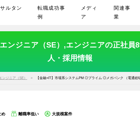
ンサルタン
転職成功事
メディ
関連事
例
ア
業
ンジニア（SE）,エンジニアの正社員89
人・採用情報
エンジニア（SE）
【金融×IT】市場系システムPM ◎プライム ◎メガバンク （電通総
なめ
離職率低い
大規模案件