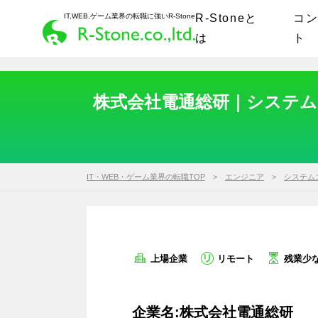
IT,WEB,ゲーム業界の転職に強いR-Stone
R-Stoneと
コ
は
ト
株式会社電通総研｜システムエ
IT・WEB・ゲーム業界の転職TOP
エンジニア
システム
上場企業
リモート
残業少
企業名:株式会社電通総研