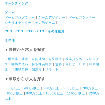
マーケティング
ゲーム
ゲームプログラマー
|
ゲームデザイナー
|
ゲームプランナー・
シナリオライター
|
その他ゲーム
|
CEO・COO・CFO・CTO・その他役員
その他
▼特徴から求人を探す
上場企業
|
社宅・家賃補助
|
育児制度
|
残業少なめ
|
フレック
ス
|
離職率低い
|
持ち株会制度
|
急募
|
自社サービス
|
社内開
発
|
大規模案件
|
副業可
|
リモート
▼年収から求人を探す
300万以上
|
400万以上
|
500万以上
|
600万以上
|
700万以上
|
800万以上
|
900万以上
|
1000万以上
|
1100万以上
|
1200万
以上