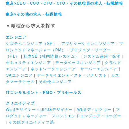
東京×CEO・COO・CFO・CTO・その他役員の求人・転職情報
東京×その他の求人・転職情報
▼職種から求人を探す
エンジニア
システムエンジニア（SE）
|
アプリケーションエンジニア
|
プ
ロジェクトマネージャー（PM）・プロジェクトリーダー
（PL）
|
社内SE（社内情報システム）
|
システム運用・保守
|
セキュリティエンジニア
|
データベースエンジニア
|
クラウド
エンジニア
|
ネットワークエンジニア
|
サーバーエンジニア
|
QAエンジニア
|
データサイエンティスト・アナリスト
|
カス
タマーサクセス
|
その他エンジニア
ITコンサルタント・PMO・プリセールス
クリエイティブ
WEBデザイナー・UI/UXデザイナー
|
WEBディレクター
|
プ
ロダクトマネージャー
|
フロントエンドエンジニア・コーダー
|
その他クリエイティブ系