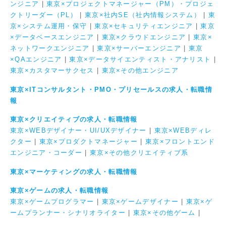
ンジニア
|
東京×プロジェクトマネージャー（PM）・プロジェ
クトリーダー（PL）
|
東京×社内SE（社内情報システム）
|
東
京×システム運用・保守
|
東京×セキュリティエンジニア
|
東京
×データベースエンジニア
|
東京×クラウドエンジニア
|
東京×
ネットワークエンジニア
|
東京×サーバーエンジニア
|
東京
×QAエンジニア
|
東京×データサイエンティスト・アナリスト
|
東京×カスタマーサクセス
|
東京×その他エンジニア
東京×ITコンサルタント・PMO・プリセールスの求人・転職情
報
東京×クリエイティブの求人・転職情報
東京×WEBデザイナー・UI/UXデザイナー
|
東京×WEBディレ
クター
|
東京×プロダクトマネージャー
|
東京×フロントエンド
エンジニア・コーダー
|
東京×その他クリエイティブ系
東京×マーケティングの求人・転職情報
東京×ゲームの求人・転職情報
東京×ゲームプログラマー
|
東京×ゲームデザイナー
|
東京×ゲ
ームプランナー・シナリオライター
|
東京×その他ゲーム
|