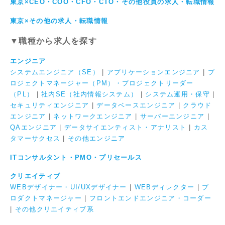
東京×CEO・COO・CFO・CTO・その他役員の求人・転職情報
東京×その他の求人・転職情報
▼職種から求人を探す
エンジニア
システムエンジニア（SE）
|
アプリケーションエンジニア
|
プ
ロジェクトマネージャー（PM）・プロジェクトリーダー
（PL）
|
社内SE（社内情報システム）
|
システム運用・保守
|
セキュリティエンジニア
|
データベースエンジニア
|
クラウド
エンジニア
|
ネットワークエンジニア
|
サーバーエンジニア
|
QAエンジニア
|
データサイエンティスト・アナリスト
|
カス
タマーサクセス
|
その他エンジニア
ITコンサルタント・PMO・プリセールス
クリエイティブ
WEBデザイナー・UI/UXデザイナー
|
WEBディレクター
|
プ
ロダクトマネージャー
|
フロントエンドエンジニア・コーダー
|
その他クリエイティブ系