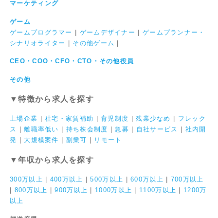
マーケティング
ゲーム
ゲームプログラマー
|
ゲームデザイナー
|
ゲームプランナー・
シナリオライター
|
その他ゲーム
|
CEO・COO・CFO・CTO・その他役員
その他
▼特徴から求人を探す
上場企業
|
社宅・家賃補助
|
育児制度
|
残業少なめ
|
フレック
ス
|
離職率低い
|
持ち株会制度
|
急募
|
自社サービス
|
社内開
発
|
大規模案件
|
副業可
|
リモート
▼年収から求人を探す
300万以上
|
400万以上
|
500万以上
|
600万以上
|
700万以上
|
800万以上
|
900万以上
|
1000万以上
|
1100万以上
|
1200万
以上