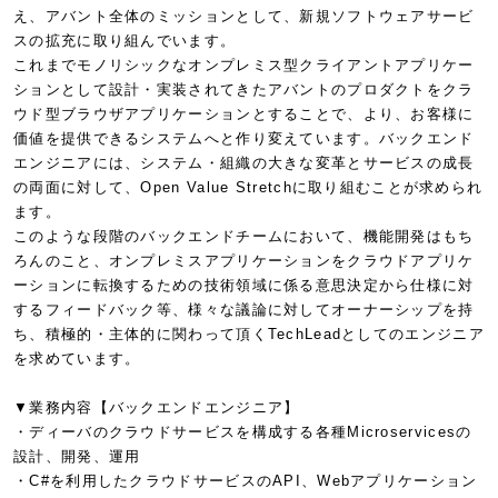
え、アバント全体のミッションとして、新規ソフトウェアサービ
スの拡充に取り組んでいます。
これまでモノリシックなオンプレミス型クライアントアプリケー
ションとして設計・実装されてきたアバントのプロダクトをクラ
ウド型ブラウザアプリケーションとすることで、より、お客様に
価値を提供できるシステムへと作り変えています。バックエンド
エンジニアには、システム・組織の大きな変革とサービスの成長
の両面に対して、Open Value Stretchに取り組むことが求められ
ます。
このような段階のバックエンドチームにおいて、機能開発はもち
ろんのこと、オンプレミスアプリケーションをクラウドアプリケ
ーションに転換するための技術領域に係る意思決定から仕様に対
するフィードバック等、様々な議論に対してオーナーシップを持
ち、積極的・主体的に関わって頂くTechLeadとしてのエンジニア
を求めています。
▼業務内容【バックエンドエンジニア】
・ディーバのクラウドサービスを構成する各種Microservicesの
設計、開発、運用
・C#を利用したクラウドサービスのAPI、Webアプリケーション