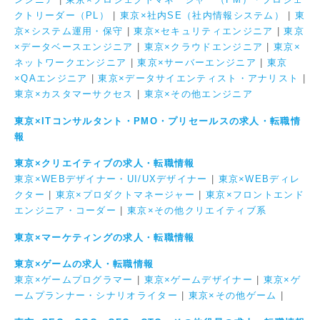
クトリーダー（PL）
|
東京×社内SE（社内情報システム）
|
東
京×システム運用・保守
|
東京×セキュリティエンジニア
|
東京
×データベースエンジニア
|
東京×クラウドエンジニア
|
東京×
ネットワークエンジニア
|
東京×サーバーエンジニア
|
東京
×QAエンジニア
|
東京×データサイエンティスト・アナリスト
|
東京×カスタマーサクセス
|
東京×その他エンジニア
東京×ITコンサルタント・PMO・プリセールスの求人・転職情
報
東京×クリエイティブの求人・転職情報
東京×WEBデザイナー・UI/UXデザイナー
|
東京×WEBディレ
クター
|
東京×プロダクトマネージャー
|
東京×フロントエンド
エンジニア・コーダー
|
東京×その他クリエイティブ系
東京×マーケティングの求人・転職情報
東京×ゲームの求人・転職情報
東京×ゲームプログラマー
|
東京×ゲームデザイナー
|
東京×ゲ
ームプランナー・シナリオライター
|
東京×その他ゲーム
|