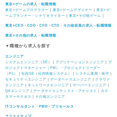
東京×ゲームの求人・転職情報
東京×ゲームプログラマー
|
東京×ゲームデザイナー
|
東京×ゲ
ームプランナー・シナリオライター
|
東京×その他ゲーム
|
東京×CEO・COO・CFO・CTO・その他役員の求人・転職情報
東京×その他の求人・転職情報
▼職種から求人を探す
エンジニア
システムエンジニア（SE）
|
アプリケーションエンジニア
|
プ
ロジェクトマネージャー（PM）・プロジェクトリーダー
（PL）
|
社内SE（社内情報システム）
|
システム運用・保守
|
セキュリティエンジニア
|
データベースエンジニア
|
クラウド
エンジニア
|
ネットワークエンジニア
|
サーバーエンジニア
|
QAエンジニア
|
データサイエンティスト・アナリスト
|
カス
タマーサクセス
|
その他エンジニア
ITコンサルタント・PMO・プリセールス
クリエイティブ