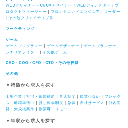
WEBデザイナー・UI/UXデザイナー
|
WEBディレクター
|
プ
ロダクトマネージャー
|
フロントエンドエンジニア・コーダー
|
その他クリエイティブ系
マーケティング
ゲーム
ゲームプログラマー
|
ゲームデザイナー
|
ゲームプランナー・
シナリオライター
|
その他ゲーム
|
CEO・COO・CFO・CTO・その他役員
その他
▼特徴から求人を探す
上場企業
|
社宅・家賃補助
|
育児制度
|
残業少なめ
|
フレック
ス
|
離職率低い
|
持ち株会制度
|
急募
|
自社サービス
|
社内開
発
|
大規模案件
|
副業可
|
リモート
▼年収から求人を探す