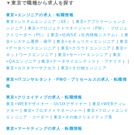
▼東京で職種から求人を探す
東京×エンジニアの求人・転職情報
東京×システムエンジニア（SE）
|
東京×アプリケーションエ
ンジニア
|
東京×プロジェクトマネージャー（PM）・プロジェ
クトリーダー（PL）
|
東京×社内SE（社内情報システム）
|
東
京×システム運用・保守
|
東京×セキュリティエンジニア
|
東京
×データベースエンジニア
|
東京×クラウドエンジニア
|
東京×
ネットワークエンジニア
|
東京×サーバーエンジニア
|
東京
×QAエンジニア
|
東京×データサイエンティスト・アナリスト
|
東京×カスタマーサクセス
|
東京×その他エンジニア
東京×ITコンサルタント・PMO・プリセールスの求人・転職情
報
東京×クリエイティブの求人・転職情報
東京×WEBデザイナー・UI/UXデザイナー
|
東京×WEBディレ
クター
|
東京×プロダクトマネージャー
|
東京×フロントエンド
エンジニア・コーダー
|
東京×その他クリエイティブ系
東京×マーケティングの求人・転職情報