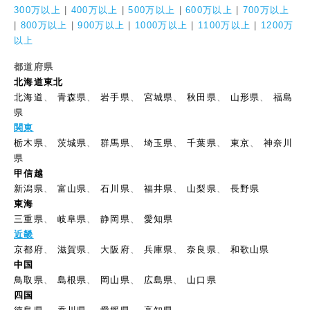
300万以上
|
400万以上
|
500万以上
|
600万以上
|
700万以上
|
800万以上
|
900万以上
|
1000万以上
|
1100万以上
|
1200万
以上
都道府県
北海道東北
北海道
、
青森県
、
岩手県
、
宮城県
、
秋田県
、
山形県
、
福島
県
関東
栃木県
、
茨城県
、
群馬県
、
埼玉県
、
千葉県
、
東京
、
神奈川
県
甲信越
新潟県
、
富山県
、
石川県
、
福井県
、
山梨県
、
長野県
東海
三重県
、
岐阜県
、
静岡県
、
愛知県
近畿
京都府
、
滋賀県
、
大阪府
、
兵庫県
、
奈良県
、
和歌山県
中国
鳥取県
、
島根県
、
岡山県
、
広島県
、
山口県
四国