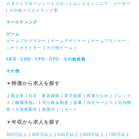
ロダクトマネージャー
|
フロントエンドエンジニア・コーダー
|
その他クリエイティブ系
マーケティング
ゲーム
ゲームプログラマー
|
ゲームデザイナー
|
ゲームプランナー・
シナリオライター
|
その他ゲーム
|
CEO・COO・CFO・CTO・その他役員
その他
▼特徴から求人を探す
上場企業
|
社宅・家賃補助
|
育児制度
|
残業少なめ
|
フレック
ス
|
離職率低い
|
持ち株会制度
|
急募
|
自社サービス
|
社内開
発
|
大規模案件
|
副業可
|
リモート
▼年収から求人を探す
300万以上
|
400万以上
|
500万以上
|
600万以上
|
700万以上