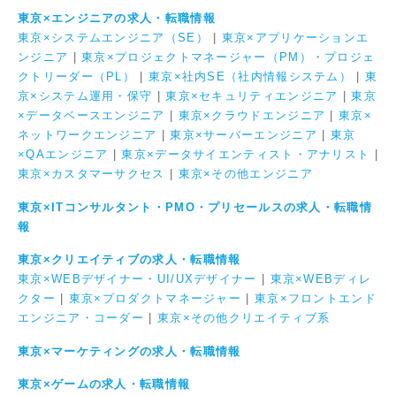
東京×エンジニアの求人・転職情報
東京×システムエンジニア（SE）
|
東京×アプリケーションエ
ンジニア
|
東京×プロジェクトマネージャー（PM）・プロジェ
クトリーダー（PL）
|
東京×社内SE（社内情報システム）
|
東
京×システム運用・保守
|
東京×セキュリティエンジニア
|
東京
×データベースエンジニア
|
東京×クラウドエンジニア
|
東京×
ネットワークエンジニア
|
東京×サーバーエンジニア
|
東京
×QAエンジニア
|
東京×データサイエンティスト・アナリスト
|
東京×カスタマーサクセス
|
東京×その他エンジニア
東京×ITコンサルタント・PMO・プリセールスの求人・転職情
報
東京×クリエイティブの求人・転職情報
東京×WEBデザイナー・UI/UXデザイナー
|
東京×WEBディレ
クター
|
東京×プロダクトマネージャー
|
東京×フロントエンド
エンジニア・コーダー
|
東京×その他クリエイティブ系
東京×マーケティングの求人・転職情報
東京×ゲームの求人・転職情報