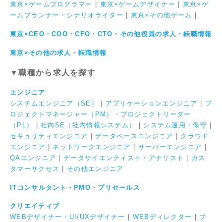
東京×ゲームプログラマー
|
東京×ゲームデザイナー
|
東京×ゲ
ームプランナー・シナリオライター
|
東京×その他ゲーム
|
東京×CEO・COO・CFO・CTO・その他役員の求人・転職情報
東京×その他の求人・転職情報
▼職種から求人を探す
エンジニア
システムエンジニア（SE）
|
アプリケーションエンジニア
|
プ
ロジェクトマネージャー（PM）・プロジェクトリーダー
（PL）
|
社内SE（社内情報システム）
|
システム運用・保守
|
セキュリティエンジニア
|
データベースエンジニア
|
クラウド
エンジニア
|
ネットワークエンジニア
|
サーバーエンジニア
|
QAエンジニア
|
データサイエンティスト・アナリスト
|
カス
タマーサクセス
|
その他エンジニア
ITコンサルタント・PMO・プリセールス
クリエイティブ
WEBデザイナー・UI/UXデザイナー
|
WEBディレクター
|
プ