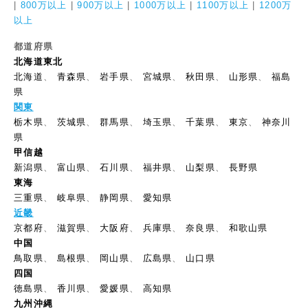
|
800万以上
|
900万以上
|
1000万以上
|
1100万以上
|
1200万
以上
都道府県
北海道東北
北海道
、
青森県
、
岩手県
、
宮城県
、
秋田県
、
山形県
、
福島
県
関東
栃木県
、
茨城県
、
群馬県
、
埼玉県
、
千葉県
、
東京
、
神奈川
県
甲信越
新潟県
、
富山県
、
石川県
、
福井県
、
山梨県
、
長野県
東海
三重県
、
岐阜県
、
静岡県
、
愛知県
近畿
京都府
、
滋賀県
、
大阪府
、
兵庫県
、
奈良県
、
和歌山県
中国
鳥取県
、
島根県
、
岡山県
、
広島県
、
山口県
四国
徳島県
、
香川県
、
愛媛県
、
高知県
九州沖縄