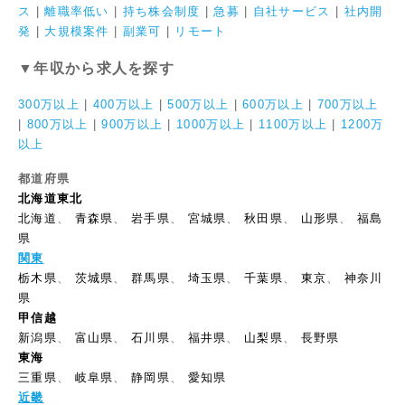
ス
|
離職率低い
|
持ち株会制度
|
急募
|
自社サービス
|
社内開
発
|
大規模案件
|
副業可
|
リモート
▼年収から求人を探す
300万以上
|
400万以上
|
500万以上
|
600万以上
|
700万以上
|
800万以上
|
900万以上
|
1000万以上
|
1100万以上
|
1200万
以上
都道府県
北海道東北
北海道
、
青森県
、
岩手県
、
宮城県
、
秋田県
、
山形県
、
福島
県
関東
栃木県
、
茨城県
、
群馬県
、
埼玉県
、
千葉県
、
東京
、
神奈川
県
甲信越
新潟県
、
富山県
、
石川県
、
福井県
、
山梨県
、
長野県
東海
三重県
、
岐阜県
、
静岡県
、
愛知県
近畿