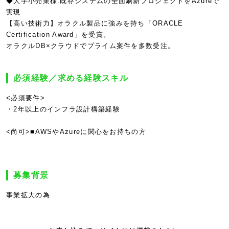
◆大手小売業様:既存システムの全面刷新プロジェクトをAzureで
実現
【高い技術力】オラクル製品に強みを持ち「ORACLE
Certification Award」を受賞。
オラクルDB×クラウドでプライム案件を多数受注。
必須経験／求める経験スキル
<必須要件>
・2年以上のインフラ設計構築経験
<尚可>■AWSやAzureに関心をお持ちの方
募集背景
事業拡大の為