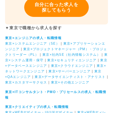
自分に合った求人を
探してもらう
▼東京で職種から求人を探す
東京×エンジニアの求人・転職情報
東京×システムエンジニア（SE）
|
東京×アプリケーションエ
ンジニア
|
東京×プロジェクトマネージャー（PM）・プロジェ
クトリーダー（PL）
|
東京×社内SE（社内情報システム）
|
東
京×システム運用・保守
|
東京×セキュリティエンジニア
|
東京
×データベースエンジニア
|
東京×クラウドエンジニア
|
東京×
ネットワークエンジニア
|
東京×サーバーエンジニア
|
東京
×QAエンジニア
|
東京×データサイエンティスト・アナリスト
|
東京×カスタマーサクセス
|
東京×その他エンジニア
東京×ITコンサルタント・PMO・プリセールスの求人・転職情
報
東京×クリエイティブの求人・転職情報
東京×WEBデザイナー・UI/UXデザイナー
|
東京×WEBディレ