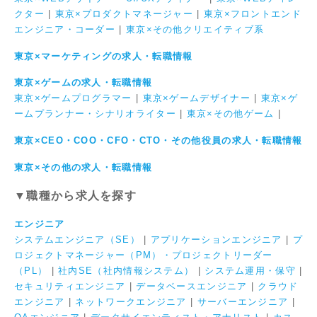
クター
|
東京×プロダクトマネージャー
|
東京×フロントエンド
エンジニア・コーダー
|
東京×その他クリエイティブ系
東京×マーケティングの求人・転職情報
東京×ゲームの求人・転職情報
東京×ゲームプログラマー
|
東京×ゲームデザイナー
|
東京×ゲ
ームプランナー・シナリオライター
|
東京×その他ゲーム
|
東京×CEO・COO・CFO・CTO・その他役員の求人・転職情報
東京×その他の求人・転職情報
▼職種から求人を探す
エンジニア
システムエンジニア（SE）
|
アプリケーションエンジニア
|
プ
ロジェクトマネージャー（PM）・プロジェクトリーダー
（PL）
|
社内SE（社内情報システム）
|
システム運用・保守
|
セキュリティエンジニア
|
データベースエンジニア
|
クラウド
エンジニア
|
ネットワークエンジニア
|
サーバーエンジニア
|