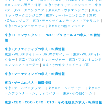
京×システム運用・保守
|
東京×セキュリティエンジニア
|
東京
×データベースエンジニア
|
東京×クラウドエンジニア
|
東京×
ネットワークエンジニア
|
東京×サーバーエンジニア
|
東京
×QAエンジニア
|
東京×データサイエンティスト・アナリスト
|
東京×カスタマーサクセス
|
東京×その他エンジニア
東京×ITコンサルタント・PMO・プリセールスの求人・転職情
報
東京×クリエイティブの求人・転職情報
東京×WEBデザイナー・UI/UXデザイナー
|
東京×WEBディレ
クター
|
東京×プロダクトマネージャー
|
東京×フロントエンド
エンジニア・コーダー
|
東京×その他クリエイティブ系
東京×マーケティングの求人・転職情報
東京×ゲームの求人・転職情報
東京×ゲームプログラマー
|
東京×ゲームデザイナー
|
東京×ゲ
ームプランナー・シナリオライター
|
東京×その他ゲーム
|
東京×CEO・COO・CFO・CTO・その他役員の求人・転職情報