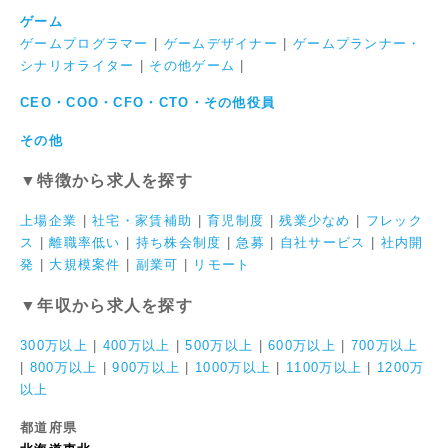
ゲーム
ゲームプログラマー
|
ゲームデザイナー
|
ゲームプランナー・
シナリオライター
|
その他ゲーム
|
CEO・COO・CFO・CTO・その他役員
その他
▼特徴から求人を探す
上場企業
|
社宅・家賃補助
|
育児制度
|
残業少なめ
|
フレック
ス
|
離職率低い
|
持ち株会制度
|
急募
|
自社サービス
|
社内開
発
|
大規模案件
|
副業可
|
リモート
▼年収から求人を探す
300万以上
|
400万以上
|
500万以上
|
600万以上
|
700万以上
|
800万以上
|
900万以上
|
1000万以上
|
1100万以上
|
1200万
以上
都道府県