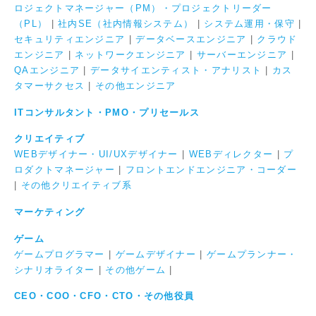
ロジェクトマネージャー（PM）・プロジェクトリーダー
（PL）
|
社内SE（社内情報システム）
|
システム運用・保守
|
セキュリティエンジニア
|
データベースエンジニア
|
クラウド
エンジニア
|
ネットワークエンジニア
|
サーバーエンジニア
|
QAエンジニア
|
データサイエンティスト・アナリスト
|
カス
タマーサクセス
|
その他エンジニア
ITコンサルタント・PMO・プリセールス
クリエイティブ
WEBデザイナー・UI/UXデザイナー
|
WEBディレクター
|
プ
ロダクトマネージャー
|
フロントエンドエンジニア・コーダー
|
その他クリエイティブ系
マーケティング
ゲーム
ゲームプログラマー
|
ゲームデザイナー
|
ゲームプランナー・
シナリオライター
|
その他ゲーム
|
CEO・COO・CFO・CTO・その他役員