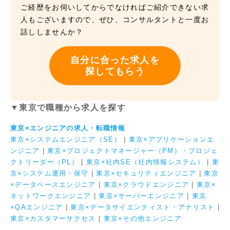
ご経歴をお伺いしてからでなければご紹介できない求
人もございますので、ぜひ、コンサルタントと一度お
話ししませんか？
自分に合った求人を
探してもらう
▼東京で職種から求人を探す
東京×エンジニアの求人・転職情報
東京×システムエンジニア（SE）
|
東京×アプリケーションエ
ンジニア
|
東京×プロジェクトマネージャー（PM）・プロジェ
クトリーダー（PL）
|
東京×社内SE（社内情報システム）
|
東
京×システム運用・保守
|
東京×セキュリティエンジニア
|
東京
×データベースエンジニア
|
東京×クラウドエンジニア
|
東京×
ネットワークエンジニア
|
東京×サーバーエンジニア
|
東京
×QAエンジニア
|
東京×データサイエンティスト・アナリスト
|
東京×カスタマーサクセス
|
東京×その他エンジニア