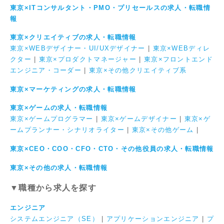
東京×ITコンサルタント・PMO・プリセールスの求人・転職情
報
東京×クリエイティブの求人・転職情報
東京×WEBデザイナー・UI/UXデザイナー
|
東京×WEBディレ
クター
|
東京×プロダクトマネージャー
|
東京×フロントエンド
エンジニア・コーダー
|
東京×その他クリエイティブ系
東京×マーケティングの求人・転職情報
東京×ゲームの求人・転職情報
東京×ゲームプログラマー
|
東京×ゲームデザイナー
|
東京×ゲ
ームプランナー・シナリオライター
|
東京×その他ゲーム
|
東京×CEO・COO・CFO・CTO・その他役員の求人・転職情報
東京×その他の求人・転職情報
▼職種から求人を探す
エンジニア
システムエンジニア（SE）
|
アプリケーションエンジニア
|
プ