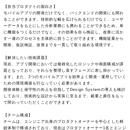
【担当プロダクトの面白さ】
モバイルアプリの開発だけでなく、バックエンドの開発にも関わ
ることができます。技術的な幅を広げられるだけでなく、ユーザ
ーデータをもとにした分析業務にも携わることができるため、単
に機能をつくるだけでなく、その効果を自ら検証し、改善に活か
す一連のプロセスを主体的に担うことができます。機能提案から
開発、仮説検証、改善までを一貫して取り組める環境です。
【解決したい技術課題】
現在、アプリ開発においては複雑化したロジックや画面構成が課
題となっており、それらを整理し直すフェーズに差し掛かってい
ます。また、2つのモバイルアプリを効率よく開発・運用していく
ための環境構築も行なっていく必要があります。
開発体験と保守性の向上を目指してDesign Systemの導入も検討
しており、技術的な設計から実装に至るまで、裁量と責任をもっ
て関わっていただくことができます。
【チーム構成】
チームは、エンジニア出身のプロダクトオーナーを中心とした精
鋭体制で構成されており、現在はプロダクトオーナー1名とエンジ