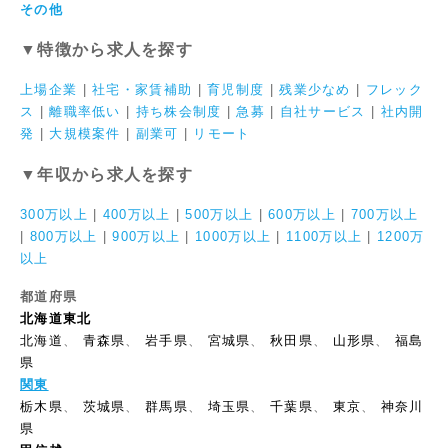
その他
▼特徴から求人を探す
上場企業
|
社宅・家賃補助
|
育児制度
|
残業少なめ
|
フレック
ス
|
離職率低い
|
持ち株会制度
|
急募
|
自社サービス
|
社内開
発
|
大規模案件
|
副業可
|
リモート
▼年収から求人を探す
300万以上
|
400万以上
|
500万以上
|
600万以上
|
700万以上
|
800万以上
|
900万以上
|
1000万以上
|
1100万以上
|
1200万
以上
都道府県
北海道東北
北海道
、
青森県
、
岩手県
、
宮城県
、
秋田県
、
山形県
、
福島
県
関東
栃木県
、
茨城県
、
群馬県
、
埼玉県
、
千葉県
、
東京
、
神奈川
県