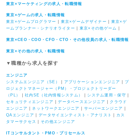
東京×マーケティングの求人・転職情報
東京×ゲームの求人・転職情報
東京×ゲームプログラマー
|
東京×ゲームデザイナー
|
東京×ゲ
ームプランナー・シナリオライター
|
東京×その他ゲーム
|
東京×CEO・COO・CFO・CTO・その他役員の求人・転職情報
東京×その他の求人・転職情報
▼職種から求人を探す
エンジニア
システムエンジニア（SE）
|
アプリケーションエンジニア
|
プ
ロジェクトマネージャー（PM）・プロジェクトリーダー
（PL）
|
社内SE（社内情報システム）
|
システム運用・保守
|
セキュリティエンジニア
|
データベースエンジニア
|
クラウド
エンジニア
|
ネットワークエンジニア
|
サーバーエンジニア
|
QAエンジニア
|
データサイエンティスト・アナリスト
|
カス
タマーサクセス
|
その他エンジニア
ITコンサルタント・PMO・プリセールス