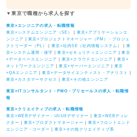
▼東京で職種から求人を探す
東京×エンジニアの求人・転職情報
東京×システムエンジニア（SE）
|
東京×アプリケーションエ
ンジニア
|
東京×プロジェクトマネージャー（PM）・プロジェ
クトリーダー（PL）
|
東京×社内SE（社内情報システム）
|
東
京×システム運用・保守
|
東京×セキュリティエンジニア
|
東京
×データベースエンジニア
|
東京×クラウドエンジニア
|
東京×
ネットワークエンジニア
|
東京×サーバーエンジニア
|
東京
×QAエンジニア
|
東京×データサイエンティスト・アナリスト
|
東京×カスタマーサクセス
|
東京×その他エンジニア
東京×ITコンサルタント・PMO・プリセールスの求人・転職情
報
東京×クリエイティブの求人・転職情報
東京×WEBデザイナー・UI/UXデザイナー
|
東京×WEBディレ
クター
|
東京×プロダクトマネージャー
|
東京×フロントエンド
エンジニア・コーダー
|
東京×その他クリエイティブ系