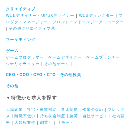
クリエイティブ
WEBデザイナー・UI/UXデザイナー
|
WEBディレクター
|
プ
ロダクトマネージャー
|
フロントエンドエンジニア・コーダー
|
その他クリエイティブ系
マーケティング
ゲーム
ゲームプログラマー
|
ゲームデザイナー
|
ゲームプランナー・
シナリオライター
|
その他ゲーム
|
CEO・COO・CFO・CTO・その他役員
その他
▼特徴から求人を探す
上場企業
|
社宅・家賃補助
|
育児制度
|
残業少なめ
|
フレック
ス
|
離職率低い
|
持ち株会制度
|
急募
|
自社サービス
|
社内開
発
|
大規模案件
|
副業可
|
リモート