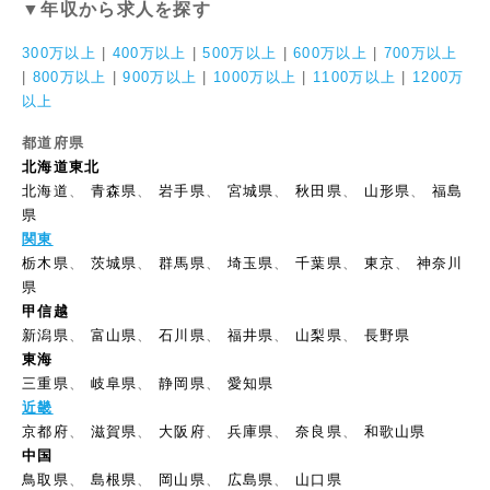
▼年収から求人を探す
300万以上
|
400万以上
|
500万以上
|
600万以上
|
700万以上
|
800万以上
|
900万以上
|
1000万以上
|
1100万以上
|
1200万
以上
都道府県
北海道東北
北海道
、
青森県
、
岩手県
、
宮城県
、
秋田県
、
山形県
、
福島
県
関東
栃木県
、
茨城県
、
群馬県
、
埼玉県
、
千葉県
、
東京
、
神奈川
県
甲信越
新潟県
、
富山県
、
石川県
、
福井県
、
山梨県
、
長野県
東海
三重県
、
岐阜県
、
静岡県
、
愛知県
近畿
京都府
、
滋賀県
、
大阪府
、
兵庫県
、
奈良県
、
和歌山県
中国
鳥取県
、
島根県
、
岡山県
、
広島県
、
山口県