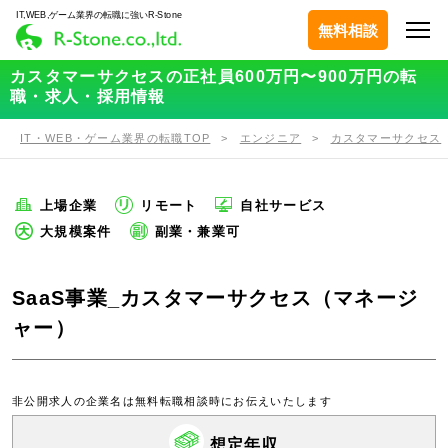
IT,WEB,ゲーム業界の転職に強いR-Stone
無料相談
カスタマーサクセスの正社員600万円〜900万円の転
職・求人・採用情報
IT・WEB・ゲーム業界の転職TOP
エンジニア
カスタマーサクセス
上場企業
リモート
自社サービス
大規模案件
副業・兼業可
SaaS事業_カスタマーサクセス（マネージ
ャー）
非公開求人の企業名は無料転職相談時にお伝えいたします
想定年収