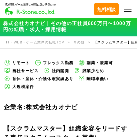
IT,WEB,ゲーム業界の転職に強いR-Stone
無料相談
株式会社カオナビ｜その他の正社員600万円〜1000万
円の転職・求人・採用情報
IT・WEB・ゲーム業界の転職TOP
その他
【スクラムマスター】組
リモート
フレックス勤務
副業・兼業可
自社サービス
社内開発
残業少なめ
育休・産休・介護休暇実績あり
離職率低い
大規模案件
企業名:株式会社カオナビ
【スクラムマスター】組織変容をリードす