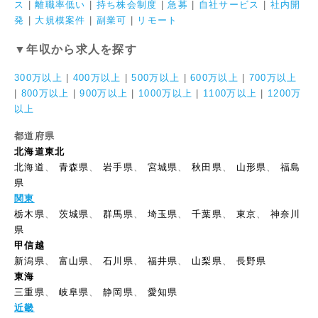
ス
|
離職率低い
|
持ち株会制度
|
急募
|
自社サービス
|
社内開
発
|
大規模案件
|
副業可
|
リモート
▼年収から求人を探す
300万以上
|
400万以上
|
500万以上
|
600万以上
|
700万以上
|
800万以上
|
900万以上
|
1000万以上
|
1100万以上
|
1200万
以上
都道府県
北海道東北
北海道
、
青森県
、
岩手県
、
宮城県
、
秋田県
、
山形県
、
福島
県
関東
栃木県
、
茨城県
、
群馬県
、
埼玉県
、
千葉県
、
東京
、
神奈川
県
甲信越
新潟県
、
富山県
、
石川県
、
福井県
、
山梨県
、
長野県
東海
三重県
、
岐阜県
、
静岡県
、
愛知県
近畿