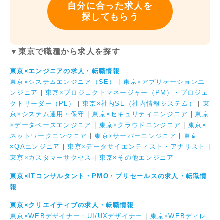
自分に合った求人を
探してもらう
▼東京で職種から求人を探す
東京×エンジニアの求人・転職情報
東京×システムエンジニア（SE）
|
東京×アプリケーションエ
ンジニア
|
東京×プロジェクトマネージャー（PM）・プロジェ
クトリーダー（PL）
|
東京×社内SE（社内情報システム）
|
東
京×システム運用・保守
|
東京×セキュリティエンジニア
|
東京
×データベースエンジニア
|
東京×クラウドエンジニア
|
東京×
ネットワークエンジニア
|
東京×サーバーエンジニア
|
東京
×QAエンジニア
|
東京×データサイエンティスト・アナリスト
|
東京×カスタマーサクセス
|
東京×その他エンジニア
東京×ITコンサルタント・PMO・プリセールスの求人・転職情
報
東京×クリエイティブの求人・転職情報
東京×WEBデザイナー・UI/UXデザイナー
|
東京×WEBディレ