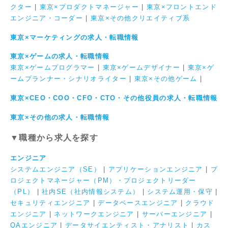
クター
|
東京×プロダクトマネージャー
|
東京×フロントエンド
エンジニア・コーダー
|
東京×その他クリエイティブ系
東京×マーケティングの求人・転職情報
東京×ゲームの求人・転職情報
東京×ゲームプログラマー
|
東京×ゲームデザイナー
|
東京×ゲ
ームプランナー・シナリオライター
|
東京×その他ゲーム
|
東京×CEO・COO・CFO・CTO・その他役員の求人・転職情報
東京×その他の求人・転職情報
▼職種から求人を探す
エンジニア
システムエンジニア（SE）
|
アプリケーションエンジニア
|
プ
ロジェクトマネージャー（PM）・プロジェクトリーダー
（PL）
|
社内SE（社内情報システム）
|
システム運用・保守
|
セキュリティエンジニア
|
データベースエンジニア
|
クラウド
エンジニア
|
ネットワークエンジニア
|
サーバーエンジニア
|
QAエンジニア
|
データサイエンティスト・アナリスト
|
カス