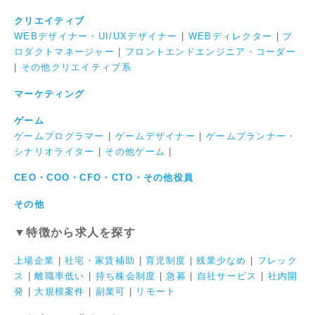
クリエイティブ
WEBデザイナー・UI/UXデザイナー
|
WEBディレクター
|
プ
ロダクトマネージャー
|
フロントエンドエンジニア・コーダー
|
その他クリエイティブ系
マーケティング
ゲーム
ゲームプログラマー
|
ゲームデザイナー
|
ゲームプランナー・
シナリオライター
|
その他ゲーム
|
CEO・COO・CFO・CTO・その他役員
その他
▼特徴から求人を探す
上場企業
|
社宅・家賃補助
|
育児制度
|
残業少なめ
|
フレック
ス
|
離職率低い
|
持ち株会制度
|
急募
|
自社サービス
|
社内開
発
|
大規模案件
|
副業可
|
リモート