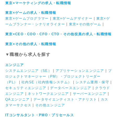
東京×マーケティングの求人・転職情報
東京×ゲームの求人・転職情報
東京×ゲームプログラマー
|
東京×ゲームデザイナー
|
東京×ゲ
ームプランナー・シナリオライター
|
東京×その他ゲーム
|
東京×CEO・COO・CFO・CTO・その他役員の求人・転職情報
東京×その他の求人・転職情報
▼職種から求人を探す
エンジニア
システムエンジニア（SE）
|
アプリケーションエンジニア
|
プ
ロジェクトマネージャー（PM）・プロジェクトリーダー
（PL）
|
社内SE（社内情報システム）
|
システム運用・保守
|
セキュリティエンジニア
|
データベースエンジニア
|
クラウド
エンジニア
|
ネットワークエンジニア
|
サーバーエンジニア
|
QAエンジニア
|
データサイエンティスト・アナリスト
|
カス
タマーサクセス
|
その他エンジニア
ITコンサルタント・PMO・プリセールス