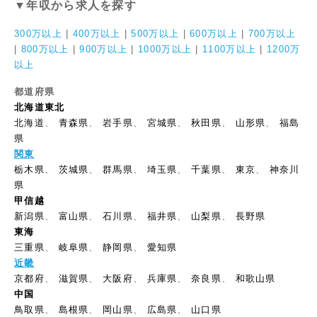
▼年収から求人を探す
300万以上
|
400万以上
|
500万以上
|
600万以上
|
700万以上
|
800万以上
|
900万以上
|
1000万以上
|
1100万以上
|
1200万
以上
都道府県
北海道東北
北海道
、
青森県
、
岩手県
、
宮城県
、
秋田県
、
山形県
、
福島
県
関東
栃木県
、
茨城県
、
群馬県
、
埼玉県
、
千葉県
、
東京
、
神奈川
県
甲信越
新潟県
、
富山県
、
石川県
、
福井県
、
山梨県
、
長野県
東海
三重県
、
岐阜県
、
静岡県
、
愛知県
近畿
京都府
、
滋賀県
、
大阪府
、
兵庫県
、
奈良県
、
和歌山県
中国
鳥取県
、
島根県
、
岡山県
、
広島県
、
山口県