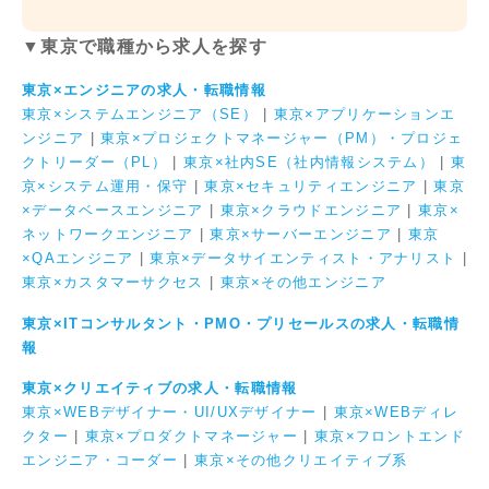
▼東京で職種から求人を探す
東京×エンジニアの求人・転職情報
東京×システムエンジニア（SE）
|
東京×アプリケーションエ
ンジニア
|
東京×プロジェクトマネージャー（PM）・プロジェ
クトリーダー（PL）
|
東京×社内SE（社内情報システム）
|
東
京×システム運用・保守
|
東京×セキュリティエンジニア
|
東京
×データベースエンジニア
|
東京×クラウドエンジニア
|
東京×
ネットワークエンジニア
|
東京×サーバーエンジニア
|
東京
×QAエンジニア
|
東京×データサイエンティスト・アナリスト
|
東京×カスタマーサクセス
|
東京×その他エンジニア
東京×ITコンサルタント・PMO・プリセールスの求人・転職情
報
東京×クリエイティブの求人・転職情報
東京×WEBデザイナー・UI/UXデザイナー
|
東京×WEBディレ
クター
|
東京×プロダクトマネージャー
|
東京×フロントエンド
エンジニア・コーダー
|
東京×その他クリエイティブ系