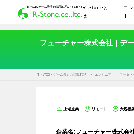
IT,WEB,ゲーム業界の転職に強いR-Stone
R-Stoneと
コ
は
ト
フューチャー株式会社｜データ
IT・WEB・ゲーム業界の転職TOP
エンジニア
データベ
上場企業
リモート
大規模
企業名:フューチャー株式会