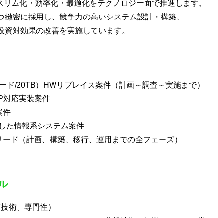
のスリム化・効率化・最適化をテクノロジー面で推進します。
つ緻密に採用し、競争力の高いシステム設計・構築、
投資対効果の改善を実施しています。
8ノード/20TB）HWリプレイス案件（計画～調査～実施まで）
CP対応実装案件
案件
用した情報系システム案件
術リード（計画、構築、移行、運用までの全フェーズ）
ル
T技術、専門性）