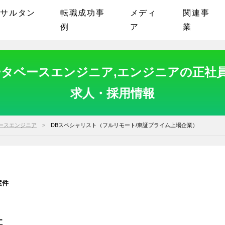
ンサルタン
転職成功事
メディ
関連事
例
ア
業
ベースエンジニア,エンジニアの正社員6
求人・採用情報
ースエンジニア
DBスペシャリスト（フルリモート/東証プライム上場企業）
案件
社