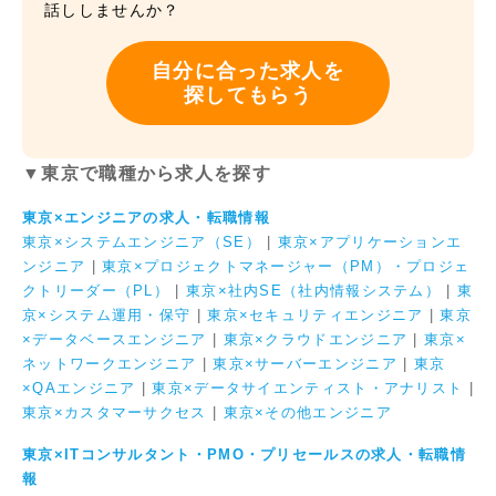
話ししませんか？
自分に合った求人を
探してもらう
▼東京で職種から求人を探す
東京×エンジニアの求人・転職情報
東京×システムエンジニア（SE）
|
東京×アプリケーションエ
ンジニア
|
東京×プロジェクトマネージャー（PM）・プロジェ
クトリーダー（PL）
|
東京×社内SE（社内情報システム）
|
東
京×システム運用・保守
|
東京×セキュリティエンジニア
|
東京
×データベースエンジニア
|
東京×クラウドエンジニア
|
東京×
ネットワークエンジニア
|
東京×サーバーエンジニア
|
東京
×QAエンジニア
|
東京×データサイエンティスト・アナリスト
|
東京×カスタマーサクセス
|
東京×その他エンジニア
東京×ITコンサルタント・PMO・プリセールスの求人・転職情
報