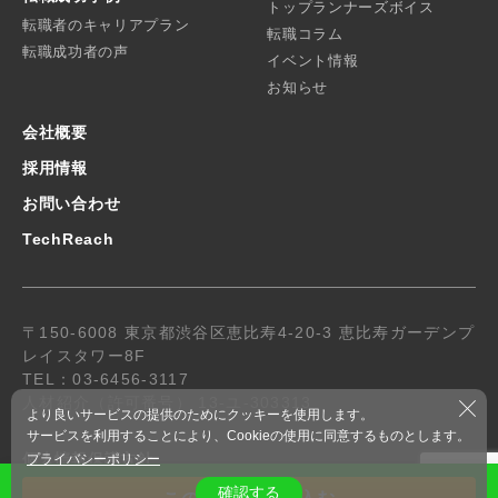
トップランナーズボイス
転職者のキャリアプラン
転職コラム
転職成功者の声
イベント情報
お知らせ
会社概要
採用情報
お問い合わせ
TechReach
〒150-6008 東京都渋谷区恵比寿4-20-3 恵比寿ガーデンプ
レイスタワー8F
TEL：03-6456-3117
人材紹介（許可番号） 13-ユ-303313
より良いサービスの提供のためにクッキーを使用します。
サービスを利用することにより、Cookieの使用に同意するものとします。
個人情報保護方針
プライバシーポリシー
© 2019 R-Stone.co.,ltd. All Rights Reserved.
確認する