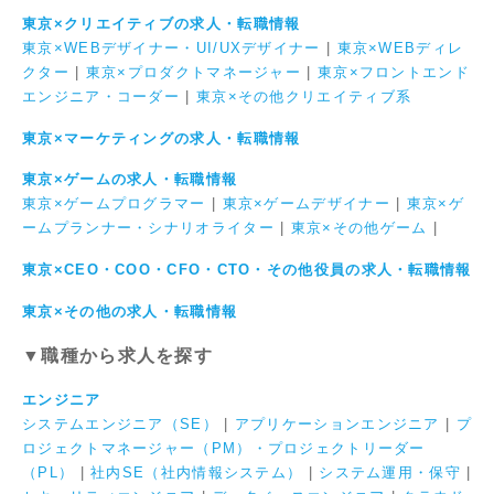
東京×クリエイティブの求人・転職情報
東京×WEBデザイナー・UI/UXデザイナー
|
東京×WEBディレ
クター
|
東京×プロダクトマネージャー
|
東京×フロントエンド
エンジニア・コーダー
|
東京×その他クリエイティブ系
東京×マーケティングの求人・転職情報
東京×ゲームの求人・転職情報
東京×ゲームプログラマー
|
東京×ゲームデザイナー
|
東京×ゲ
ームプランナー・シナリオライター
|
東京×その他ゲーム
|
東京×CEO・COO・CFO・CTO・その他役員の求人・転職情報
東京×その他の求人・転職情報
▼職種から求人を探す
エンジニア
システムエンジニア（SE）
|
アプリケーションエンジニア
|
プ
ロジェクトマネージャー（PM）・プロジェクトリーダー
（PL）
|
社内SE（社内情報システム）
|
システム運用・保守
|