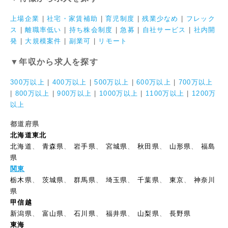
上場企業
|
社宅・家賃補助
|
育児制度
|
残業少なめ
|
フレック
ス
|
離職率低い
|
持ち株会制度
|
急募
|
自社サービス
|
社内開
発
|
大規模案件
|
副業可
|
リモート
▼年収から求人を探す
300万以上
|
400万以上
|
500万以上
|
600万以上
|
700万以上
|
800万以上
|
900万以上
|
1000万以上
|
1100万以上
|
1200万
以上
都道府県
北海道東北
北海道
、
青森県
、
岩手県
、
宮城県
、
秋田県
、
山形県
、
福島
県
関東
栃木県
、
茨城県
、
群馬県
、
埼玉県
、
千葉県
、
東京
、
神奈川
県
甲信越
新潟県
、
富山県
、
石川県
、
福井県
、
山梨県
、
長野県
東海