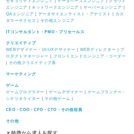
セキュリティエンジニア
|
データベースエンジニア
|
クラウド
エンジニア
|
ネットワークエンジニア
|
サーバーエンジニア
|
QAエンジニア
|
データサイエンティスト・アナリスト
|
カス
タマーサクセス
|
その他エンジニア
ITコンサルタント・PMO・プリセールス
クリエイティブ
WEBデザイナー・UI/UXデザイナー
|
WEBディレクター
|
プ
ロダクトマネージャー
|
フロントエンドエンジニア・コーダー
|
その他クリエイティブ系
マーケティング
ゲーム
ゲームプログラマー
|
ゲームデザイナー
|
ゲームプランナー・
シナリオライター
|
その他ゲーム
|
CEO・COO・CFO・CTO・その他役員
その他
▼特徴から求人を探す