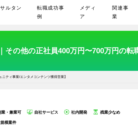
ンサルタン
転職成功事
メディ
関連事
例
ア
業
その他の正社員400万円〜700万円の
ュニティ事業/エンタメコンテンツ獲得営業】
副業・兼業可
自社サービス
社内開発
残業少なめ
大規模案件