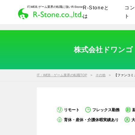
IT,WEB,ゲーム業界の転職に強いR-Stone
R-Stoneと
コ
は
ト
株式会社ドワンゴ｜
IT・WEB・ゲーム業界の転職TOP
その他
【ファンコミ
リモート
フレックス勤務
育休・産休・介護休暇実績あり