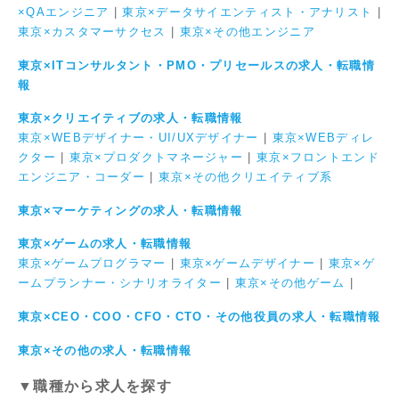
×QAエンジニア
|
東京×データサイエンティスト・アナリスト
|
東京×カスタマーサクセス
|
東京×その他エンジニア
東京×ITコンサルタント・PMO・プリセールスの求人・転職情
報
東京×クリエイティブの求人・転職情報
東京×WEBデザイナー・UI/UXデザイナー
|
東京×WEBディレ
クター
|
東京×プロダクトマネージャー
|
東京×フロントエンド
エンジニア・コーダー
|
東京×その他クリエイティブ系
東京×マーケティングの求人・転職情報
東京×ゲームの求人・転職情報
東京×ゲームプログラマー
|
東京×ゲームデザイナー
|
東京×ゲ
ームプランナー・シナリオライター
|
東京×その他ゲーム
|
東京×CEO・COO・CFO・CTO・その他役員の求人・転職情報
東京×その他の求人・転職情報
▼職種から求人を探す