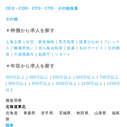
CEO・COO・CFO・CTO・その他役員
その他
▼特徴から求人を探す
上場企業
|
社宅・家賃補助
|
育児制度
|
残業少なめ
|
フレック
ス
|
離職率低い
|
持ち株会制度
|
急募
|
自社サービス
|
社内開
発
|
大規模案件
|
副業可
|
リモート
▼年収から求人を探す
300万以上
|
400万以上
|
500万以上
|
600万以上
|
700万以上
|
800万以上
|
900万以上
|
1000万以上
|
1100万以上
|
1200万
以上
都道府県
北海道東北
北海道
、
青森県
、
岩手県
、
宮城県
、
秋田県
、
山形県
、
福島
県
関東