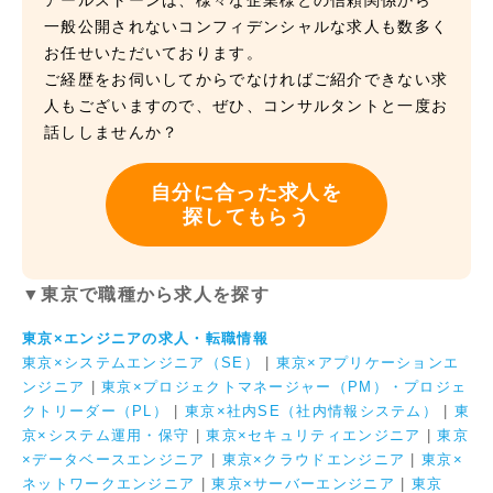
アールストーンは、様々な企業様との信頼関係から
一般公開されないコンフィデンシャルな求人も数多く
お任せいただいております。
ご経歴をお伺いしてからでなければご紹介できない求
人もございますので、ぜひ、コンサルタントと一度お
話ししませんか？
自分に合った求人を
探してもらう
▼東京で職種から求人を探す
東京×エンジニアの求人・転職情報
東京×システムエンジニア（SE）
|
東京×アプリケーションエ
ンジニア
|
東京×プロジェクトマネージャー（PM）・プロジェ
クトリーダー（PL）
|
東京×社内SE（社内情報システム）
|
東
京×システム運用・保守
|
東京×セキュリティエンジニア
|
東京
×データベースエンジニア
|
東京×クラウドエンジニア
|
東京×
ネットワークエンジニア
|
東京×サーバーエンジニア
|
東京