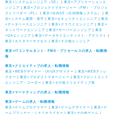
東京×システムエンジニア（SE）
|
東京×アプリケーションエ
ンジニア
|
東京×プロジェクトマネージャー（PM）・プロジェ
クトリーダー（PL）
|
東京×社内SE（社内情報システム）
|
東
京×システム運用・保守
|
東京×セキュリティエンジニア
|
東京
×データベースエンジニア
|
東京×クラウドエンジニア
|
東京×
ネットワークエンジニア
|
東京×サーバーエンジニア
|
東京
×QAエンジニア
|
東京×データサイエンティスト・アナリスト
|
東京×カスタマーサクセス
|
東京×その他エンジニア
東京×ITコンサルタント・PMO・プリセールスの求人・転職情
報
東京×クリエイティブの求人・転職情報
東京×WEBデザイナー・UI/UXデザイナー
|
東京×WEBディレ
クター
|
東京×プロダクトマネージャー
|
東京×フロントエンド
エンジニア・コーダー
|
東京×その他クリエイティブ系
東京×マーケティングの求人・転職情報
東京×ゲームの求人・転職情報
東京×ゲームプログラマー
|
東京×ゲームデザイナー
|
東京×ゲ
ームプランナー・シナリオライター
|
東京×その他ゲーム
|