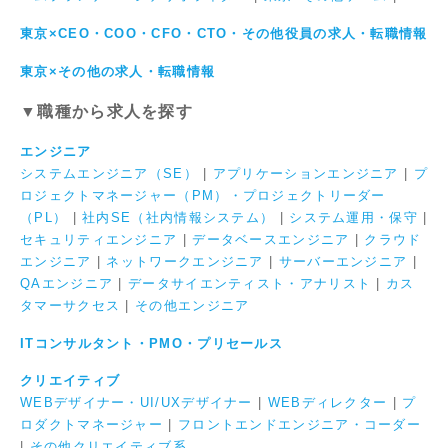
東京×CEO・COO・CFO・CTO・その他役員の求人・転職情報
東京×その他の求人・転職情報
▼職種から求人を探す
エンジニア
システムエンジニア（SE）
|
アプリケーションエンジニア
|
プ
ロジェクトマネージャー（PM）・プロジェクトリーダー
（PL）
|
社内SE（社内情報システム）
|
システム運用・保守
|
セキュリティエンジニア
|
データベースエンジニア
|
クラウド
エンジニア
|
ネットワークエンジニア
|
サーバーエンジニア
|
QAエンジニア
|
データサイエンティスト・アナリスト
|
カス
タマーサクセス
|
その他エンジニア
ITコンサルタント・PMO・プリセールス
クリエイティブ
WEBデザイナー・UI/UXデザイナー
|
WEBディレクター
|
プ
ロダクトマネージャー
|
フロントエンドエンジニア・コーダー
|
その他クリエイティブ系