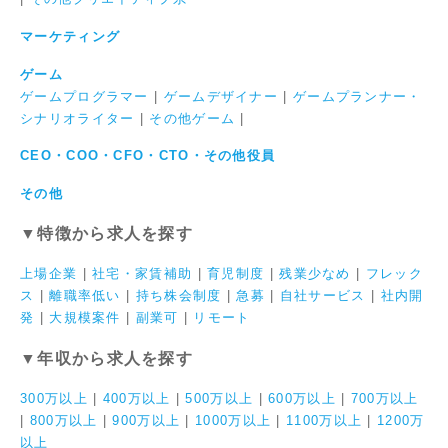
マーケティング
ゲーム
ゲームプログラマー
|
ゲームデザイナー
|
ゲームプランナー・
シナリオライター
|
その他ゲーム
|
CEO・COO・CFO・CTO・その他役員
その他
▼特徴から求人を探す
上場企業
|
社宅・家賃補助
|
育児制度
|
残業少なめ
|
フレック
ス
|
離職率低い
|
持ち株会制度
|
急募
|
自社サービス
|
社内開
発
|
大規模案件
|
副業可
|
リモート
▼年収から求人を探す
300万以上
|
400万以上
|
500万以上
|
600万以上
|
700万以上
|
800万以上
|
900万以上
|
1000万以上
|
1100万以上
|
1200万
以上