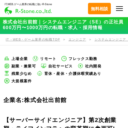
IT,WEB,ゲーム業界の転職に強いR-Stone
無料相談
株式会社出前館｜システムエンジニア（SE）の正社員
600万円〜1000万円の転職・求人・採用情報
IT・WEB・ゲーム業界の転職TOP
エンジニア
システムエンジニア（
上場企業
リモート
フレックス勤務
副業・兼業可
自社サービス
社内開発
残業少なめ
育休・産休・介護休暇実績あり
大規模案件
企業名:株式会社出前館
【サーバーサイドエンジニア】第2次創業