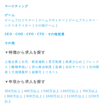
マーケティング
ゲーム
ゲームプログラマー
|
ゲームデザイナー
|
ゲームプランナー・
シナリオライター
|
その他ゲーム
|
CEO・COO・CFO・CTO・その他役員
その他
▼特徴から求人を探す
上場企業
|
社宅・家賃補助
|
育児制度
|
残業少なめ
|
フレック
ス
|
離職率低い
|
持ち株会制度
|
急募
|
自社サービス
|
社内開
発
|
大規模案件
|
副業可
|
リモート
▼年収から求人を探す
300万以上
|
400万以上
|
500万以上
|
600万以上
|
700万以上
|
800万以上
|
900万以上
|
1000万以上
|
1100万以上
|
1200万
以上