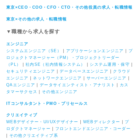
東京×CEO・COO・CFO・CTO・その他役員の求人・転職情報
東京×その他の求人・転職情報
▼職種から求人を探す
エンジニア
システムエンジニア（SE）
|
アプリケーションエンジニア
|
プ
ロジェクトマネージャー（PM）・プロジェクトリーダー
（PL）
|
社内SE（社内情報システム）
|
システム運用・保守
|
セキュリティエンジニア
|
データベースエンジニア
|
クラウド
エンジニア
|
ネットワークエンジニア
|
サーバーエンジニア
|
QAエンジニア
|
データサイエンティスト・アナリスト
|
カス
タマーサクセス
|
その他エンジニア
ITコンサルタント・PMO・プリセールス
クリエイティブ
WEBデザイナー・UI/UXデザイナー
|
WEBディレクター
|
プ
ロダクトマネージャー
|
フロントエンドエンジニア・コーダー
|
その他クリエイティブ系