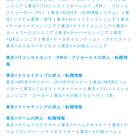
ンジニア
|
東京×プロジェクトマネージャー（PM）・プロジェ
クトリーダー（PL）
|
東京×社内SE（社内情報システム）
|
東
京×システム運用・保守
|
東京×セキュリティエンジニア
|
東京
×データベースエンジニア
|
東京×クラウドエンジニア
|
東京×
ネットワークエンジニア
|
東京×サーバーエンジニア
|
東京
×QAエンジニア
|
東京×データサイエンティスト・アナリスト
|
東京×カスタマーサクセス
|
東京×その他エンジニア
東京×ITコンサルタント・PMO・プリセールスの求人・転職情
報
東京×クリエイティブの求人・転職情報
東京×WEBデザイナー・UI/UXデザイナー
|
東京×WEBディレ
クター
|
東京×プロダクトマネージャー
|
東京×フロントエンド
エンジニア・コーダー
|
東京×その他クリエイティブ系
東京×マーケティングの求人・転職情報
東京×ゲームの求人・転職情報
東京×ゲームプログラマー
|
東京×ゲームデザイナー
|
東京×ゲ
ームプランナー・シナリオライター
|
東京×その他ゲーム
|