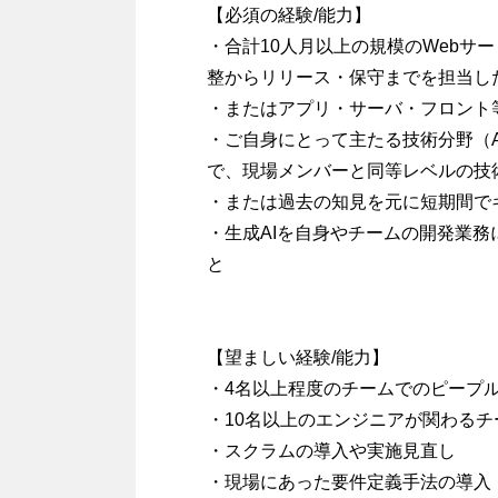
【必須の経験/能力】
・合計10人月以上の規模のWebサ
整からリリース・保守までを担当し
・またはアプリ・サーバ・フロント
・ご自身にとって主たる技術分野（And
で、現場メンバーと同等レベルの技
・または過去の知見を元に短期間で
・生成AIを自身やチームの開発業
と
【望ましい経験/能力】
・4名以上程度のチームでのピープ
・10名以上のエンジニアが関わる
・スクラムの導入や実施見直し
・現場にあった要件定義手法の導入