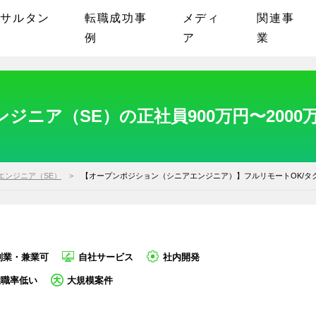
ンサルタン
転職成功事
メディ
関連事
例
ア
業
ジニア（SE）の正社員900万円〜200
エンジニア（SE）
【オープンポジション（シニアエンジニア）】フルリモートOK/タ
副業・兼業可
自社サービス
社内開発
離職率低い
大規模案件