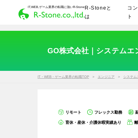
IT,WEB,ゲーム業界の転職に強いR-Stone
R-Stoneと
コ
は
ト
GO株式会社｜システムエン
IT・WEB・ゲーム業界の転職TOP
エンジニア
システム
リモート
フレックス勤務
育休・産休・介護休暇実績あり